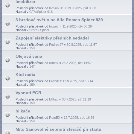
Imobilizer
Poslední příspěvek od
tomino011
«
19.9.2025, pát 03:11
Napsal v
GTV/Spider 916
3 brzdové světlo na Alfa Romeo Spider 939
Poslední příspěvek od
bigpetr
«
11.9.2025, čtv 08:29
Napsal v
Brera / Spider
Zapojení elektriky předních sedadel
Poslední příspěvek od
Pedros27
«
30.8.2025, sob 11:57
Napsal v
159
Olejová vana
Poslední příspěvek od
romek
«
26.8.2025, úte 14:52
Napsal v
147
Kód radia
Poslední příspěvek od
Praxiik
«
17.8.2025, ned 13:14
Napsal v
159
Vypnutí EGR
Poslední příspěvek od
Milhau
«
30.7.2025, stř 21:19
Napsal v
159
blikače
Poslední příspěvek od
RomEX
«
12.7.2025, sob 16:35
Napsal v
159
Mito Samovolné sepnutí stěračů při startu.