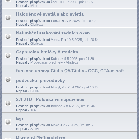
Poslední příspěvek od
čosi1
«
11.7.2025, pát 18:26
Napsal v
Mito
Halogénové svetlá slabo svietia
Poslední příspěvek od
Ferrari
«
27.5.2025, úte 16:42
Napsal v
Giulietta
Nefunkční stahování zadních oken.
Poslední příspěvek od
Venca.P
«
10.5.2025, sob 20:54
Napsal v
Giulietta
Cappucino hrníčky Autodelta
Poslední příspěvek od
Kubas
«
5.5.2025, pon 21:39
Napsal v
Propagační předměty - Alfisti.cz
funkcne upravy Giulia QV/Giulia - OCC, GTA-m soft
podvozku, prevodovky
Poslední příspěvek od
MatejQV
«
25.4.2025, pát 16:12
Napsal v
Giulia
2.4 JTD - Poloosa vs nápravnice
Poslední příspěvek od
Bodhan
«
8.4.2025, úte 19:46
Napsal v
156
Egr
Poslední příspěvek od
Maxa
«
25.2.2025, úte 18:17
Napsal v
Stelvio
Blue and Me/handsfree