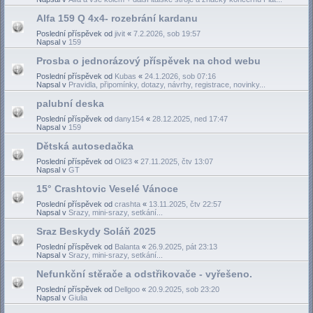
Alfa 159 Q 4x4- rozebrání kardanu
Poslední příspěvek od
jivit
«
7.2.2026, sob 19:57
Napsal v
159
Prosba o jednorázový příspěvek na chod webu
Poslední příspěvek od
Kubas
«
24.1.2026, sob 07:16
Napsal v
Pravidla, připomínky, dotazy, návrhy, registrace, novinky...
palubní deska
Poslední příspěvek od
dany154
«
28.12.2025, ned 17:47
Napsal v
159
Dětská autosedačka
Poslední příspěvek od
Oli23
«
27.11.2025, čtv 13:07
Napsal v
GT
15° Crashtovic Veselé Vánoce
Poslední příspěvek od
crashta
«
13.11.2025, čtv 22:57
Napsal v
Srazy, mini-srazy, setkání...
Sraz Beskydy Soláň 2025
Poslední příspěvek od
Balanta
«
26.9.2025, pát 23:13
Napsal v
Srazy, mini-srazy, setkání...
Nefunkční stěrače a odstřikovače - vyřešeno.
Poslední příspěvek od
Dellgoo
«
20.9.2025, sob 23:20
Napsal v
Giulia