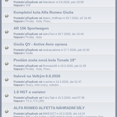
Poslední příspěvek od
Wanderer
«
3.8.2026, pon 19:58
Napsal v
159
Kompletní kola Alfa Romeo Giulia
Poslední příspěvek od
Adam_Hoffman
«
29.7.2026, stř 16:45
Napsal v
Prodej - Kola, Pneu...
AR 156 Sportwagon
Poslední příspěvek od
tatkoTom
«
28.7.2026, úte 16:44
Napsal v
Prodej - Auta
Giulia QV - Active Aero oprava
Poslední příspěvek od
ondrasudoma
«
17.7.2026, pát 16:30
Napsal v
Giulia
Prodám zcela nová kola Tonale 19"
Poslední příspěvek od
Romulus65
«
19.6.2026, pát 11:49
Napsal v
Prodej - Kola, Pneu...
Italové na Velkým 6.6.2026
Poslední příspěvek od
crashta
«
14.4.2026, úte 01:47
Napsal v
Srazy, mini-srazy, setkání...
1.8 HGT a variator
Poslední příspěvek od
FairyTale
«
15.3.2026, ned 07:38
Napsal v
TS a JTS (AR)
ALFA ROMEO ALFETTA NÁHRADNÍ DÍLY
Poslední příspěvek od
MIKE1977
«
10.3.2026, úte 14:24
Napsal v
Alfa a vše kolem + další italské stroje a značky koncernu Fiat...