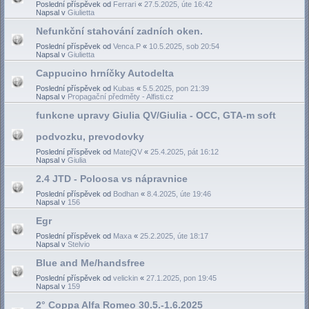
Poslední příspěvek od
Ferrari
«
27.5.2025, úte 16:42
Napsal v
Giulietta
Nefunkční stahování zadních oken.
Poslední příspěvek od
Venca.P
«
10.5.2025, sob 20:54
Napsal v
Giulietta
Cappucino hrníčky Autodelta
Poslední příspěvek od
Kubas
«
5.5.2025, pon 21:39
Napsal v
Propagační předměty - Alfisti.cz
funkcne upravy Giulia QV/Giulia - OCC, GTA-m soft
podvozku, prevodovky
Poslední příspěvek od
MatejQV
«
25.4.2025, pát 16:12
Napsal v
Giulia
2.4 JTD - Poloosa vs nápravnice
Poslední příspěvek od
Bodhan
«
8.4.2025, úte 19:46
Napsal v
156
Egr
Poslední příspěvek od
Maxa
«
25.2.2025, úte 18:17
Napsal v
Stelvio
Blue and Me/handsfree
Poslední příspěvek od
velickin
«
27.1.2025, pon 19:45
Napsal v
159
2° Coppa Alfa Romeo 30.5.-1.6.2025