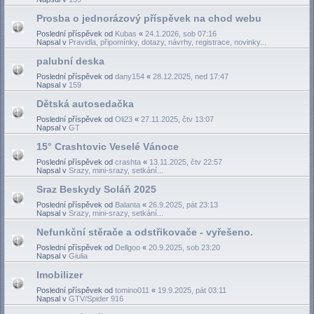
Prosba o jednorázový příspěvek na chod webu
Poslední příspěvek od
Kubas
«
24.1.2026, sob 07:16
Napsal v
Pravidla, připomínky, dotazy, návrhy, registrace, novinky...
palubní deska
Poslední příspěvek od
dany154
«
28.12.2025, ned 17:47
Napsal v
159
Dětská autosedačka
Poslední příspěvek od
Oli23
«
27.11.2025, čtv 13:07
Napsal v
GT
15° Crashtovic Veselé Vánoce
Poslední příspěvek od
crashta
«
13.11.2025, čtv 22:57
Napsal v
Srazy, mini-srazy, setkání...
Sraz Beskydy Soláň 2025
Poslední příspěvek od
Balanta
«
26.9.2025, pát 23:13
Napsal v
Srazy, mini-srazy, setkání...
Nefunkční stěrače a odstřikovače - vyřešeno.
Poslední příspěvek od
Dellgoo
«
20.9.2025, sob 23:20
Napsal v
Giulia
Imobilizer
Poslední příspěvek od
tomino011
«
19.9.2025, pát 03:11
Napsal v
GTV/Spider 916