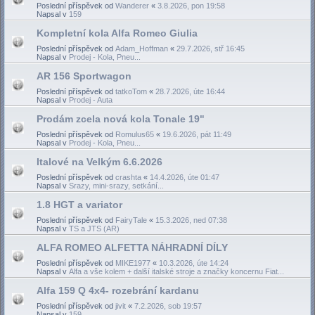
Poslední příspěvek od
Wanderer
«
3.8.2026, pon 19:58
Napsal v
159
Kompletní kola Alfa Romeo Giulia
Poslední příspěvek od
Adam_Hoffman
«
29.7.2026, stř 16:45
Napsal v
Prodej - Kola, Pneu...
AR 156 Sportwagon
Poslední příspěvek od
tatkoTom
«
28.7.2026, úte 16:44
Napsal v
Prodej - Auta
Prodám zcela nová kola Tonale 19"
Poslední příspěvek od
Romulus65
«
19.6.2026, pát 11:49
Napsal v
Prodej - Kola, Pneu...
Italové na Velkým 6.6.2026
Poslední příspěvek od
crashta
«
14.4.2026, úte 01:47
Napsal v
Srazy, mini-srazy, setkání...
1.8 HGT a variator
Poslední příspěvek od
FairyTale
«
15.3.2026, ned 07:38
Napsal v
TS a JTS (AR)
ALFA ROMEO ALFETTA NÁHRADNÍ DÍLY
Poslední příspěvek od
MIKE1977
«
10.3.2026, úte 14:24
Napsal v
Alfa a vše kolem + další italské stroje a značky koncernu Fiat...
Alfa 159 Q 4x4- rozebrání kardanu
Poslední příspěvek od
jivit
«
7.2.2026, sob 19:57
Napsal v
159