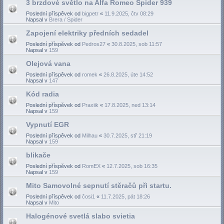
3 brzdové světlo na Alfa Romeo Spider 939
Poslední příspěvek od
bigpetr
«
11.9.2025, čtv 08:29
Napsal v
Brera / Spider
Zapojení elektriky předních sedadel
Poslední příspěvek od
Pedros27
«
30.8.2025, sob 11:57
Napsal v
159
Olejová vana
Poslední příspěvek od
romek
«
26.8.2025, úte 14:52
Napsal v
147
Kód radia
Poslední příspěvek od
Praxiik
«
17.8.2025, ned 13:14
Napsal v
159
Vypnutí EGR
Poslední příspěvek od
Milhau
«
30.7.2025, stř 21:19
Napsal v
159
blikače
Poslední příspěvek od
RomEX
«
12.7.2025, sob 16:35
Napsal v
159
Mito Samovolné sepnutí stěračů při startu.
Poslední příspěvek od
čosi1
«
11.7.2025, pát 18:26
Napsal v
Mito
Halogénové svetlá slabo svietia