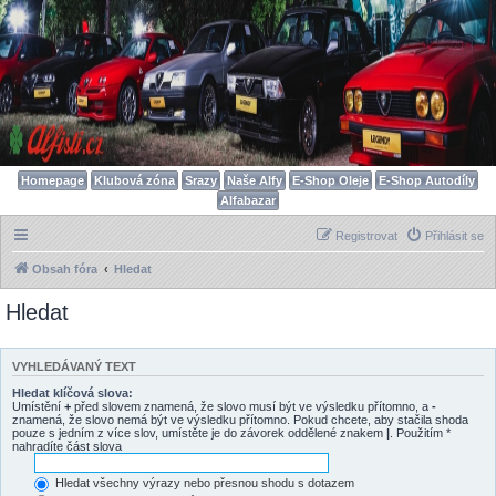
Homepage
Klubová zóna
Srazy
Naše Alfy
E-Shop Oleje
E-Shop Autodíly
Alfabazar
Registrovat
Přihlásit se
Obsah fóra
Hledat
Hledat
VYHLEDÁVANÝ TEXT
Hledat klíčová slova:
Umístění
+
před slovem znamená, že slovo musí být ve výsledku přítomno, a
-
znamená, že slovo nemá být ve výsledku přítomno. Pokud chcete, aby stačila shoda
pouze s jedním z více slov, umístěte je do závorek oddělené znakem
|
. Použitím *
nahradíte část slova
Hledat všechny výrazy nebo přesnou shodu s dotazem