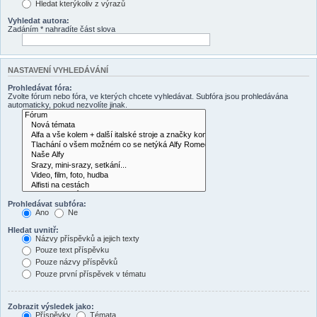
Hledat kterýkoliv z výrazů
Vyhledat autora:
Zadáním * nahradíte část slova
NASTAVENÍ VYHLEDÁVÁNÍ
Prohledávat fóra:
Zvolte fórum nebo fóra, ve kterých chcete vyhledávat. Subfóra jsou prohledávána
automaticky, pokud nezvolíte jinak.
Prohledávat subfóra:
Ano
Ne
Hledat uvnitř:
Názvy příspěvků a jejich texty
Pouze text příspěvku
Pouze názvy příspěvků
Pouze první příspěvek v tématu
Zobrazit výsledek jako:
Příspěvky
Témata