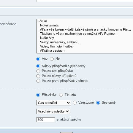
rohledávána
Ano
Ne
Názvy příspěvků a jejich texty
Pouze text příspěvku
Pouze názvy příspěvků
Pouze první příspěvek v tématu
Příspěvky
Témata
Vzestupně
Sestupně
znaků příspěvku