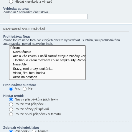
Hledat kterýkoliv z výrazů
Vyhledat autora:
Zadáním * nahradíte část slova
NASTAVENÍ VYHLEDÁVÁNÍ
Prohledávat fóra:
Zvolte fórum nebo fóra, ve kterých chcete vyhledávat. Subfóra jsou prohledávána
automaticky, pokud nezvolíte jinak.
Prohledávat subfóra:
Ano
Ne
Hledat uvnitř:
Názvy příspěvků a jejich texty
Pouze text příspěvku
Pouze názvy příspěvků
Pouze první příspěvek v tématu
Zobrazit výsledek jako:
Příspěvky
Témata