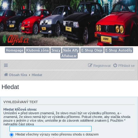
Homepage
Klubová zóna
Srazy
Naše Alfy
E-Shop Oleje
E-Shop Autodíly
Alfabazar
Registrovat
Přihlásit se
Obsah fóra
Hledat
Hledat
VYHLEDÁVANÝ TEXT
Hledat klíčová slova:
Umístění
+
před slovem znamená, že slovo musí být ve výsledku přítomno, a
-
znamená, že slovo nemá být ve výsledku přítomno. Pokud chcete, aby stačila shoda
pouze s jedním z více slov, umístěte je do závorek oddělené znakem
|
. Použitím *
nahradíte část slova
Hledat všechny výrazy nebo přesnou shodu s dotazem