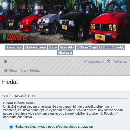
Homepage
Klubová zóna
Srazy
Naše Alfy
E-Shop Oleje
E-Shop Autodíly
Alfabazar
Registrovat
Přihlásit se
Obsah fóra
Hledat
Hledat
VYHLEDÁVANÝ TEXT
Hledat klíčová slova:
Umístění
+
před slovem znamená, že slovo musí být ve výsledku přítomno, a
-
znamená, že slovo nemá být ve výsledku přítomno. Pokud chcete, aby stačila shoda
pouze s jedním z více slov, umístěte je do závorek oddělené znakem
|
. Použitím *
nahradíte část slova
Hledat všechny výrazy nebo přesnou shodu s dotazem