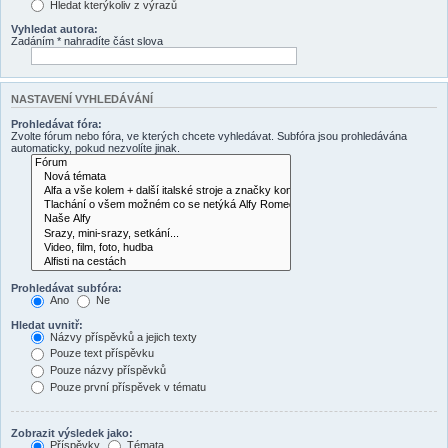
Hledat kterýkoliv z výrazů
Vyhledat autora:
Zadáním * nahradíte část slova
NASTAVENÍ VYHLEDÁVÁNÍ
Prohledávat fóra:
Zvolte fórum nebo fóra, ve kterých chcete vyhledávat. Subfóra jsou prohledávána
automaticky, pokud nezvolíte jinak.
Prohledávat subfóra:
Ano
Ne
Hledat uvnitř:
Názvy příspěvků a jejich texty
Pouze text příspěvku
Pouze názvy příspěvků
Pouze první příspěvek v tématu
Zobrazit výsledek jako:
Příspěvky
Témata