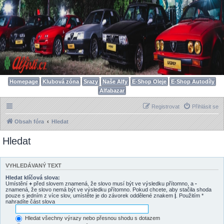
Homepage
Klubová zóna
Srazy
Naše Alfy
E-Shop Oleje
E-Shop Autodíly
Alfabazar
Registrovat
Přihlásit se
Obsah fóra
Hledat
Hledat
VYHLEDÁVANÝ TEXT
Hledat klíčová slova:
Umístění
+
před slovem znamená, že slovo musí být ve výsledku přítomno, a
-
znamená, že slovo nemá být ve výsledku přítomno. Pokud chcete, aby stačila shoda
pouze s jedním z více slov, umístěte je do závorek oddělené znakem
|
. Použitím *
nahradíte část slova
Hledat všechny výrazy nebo přesnou shodu s dotazem