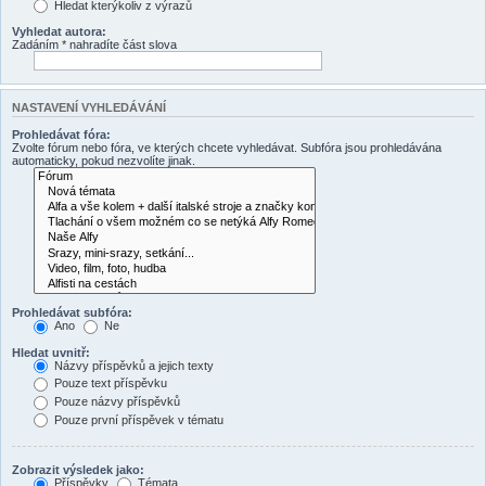
Hledat kterýkoliv z výrazů
Vyhledat autora:
Zadáním * nahradíte část slova
NASTAVENÍ VYHLEDÁVÁNÍ
Prohledávat fóra:
Zvolte fórum nebo fóra, ve kterých chcete vyhledávat. Subfóra jsou prohledávána
automaticky, pokud nezvolíte jinak.
Prohledávat subfóra:
Ano
Ne
Hledat uvnitř:
Názvy příspěvků a jejich texty
Pouze text příspěvku
Pouze názvy příspěvků
Pouze první příspěvek v tématu
Zobrazit výsledek jako:
Příspěvky
Témata