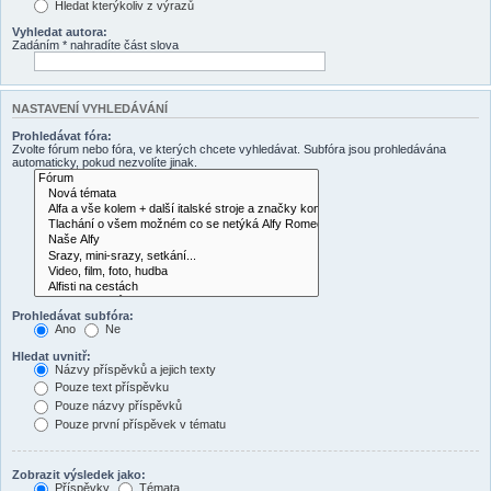
Hledat kterýkoliv z výrazů
Vyhledat autora:
Zadáním * nahradíte část slova
NASTAVENÍ VYHLEDÁVÁNÍ
Prohledávat fóra:
Zvolte fórum nebo fóra, ve kterých chcete vyhledávat. Subfóra jsou prohledávána
automaticky, pokud nezvolíte jinak.
Prohledávat subfóra:
Ano
Ne
Hledat uvnitř:
Názvy příspěvků a jejich texty
Pouze text příspěvku
Pouze názvy příspěvků
Pouze první příspěvek v tématu
Zobrazit výsledek jako:
Příspěvky
Témata