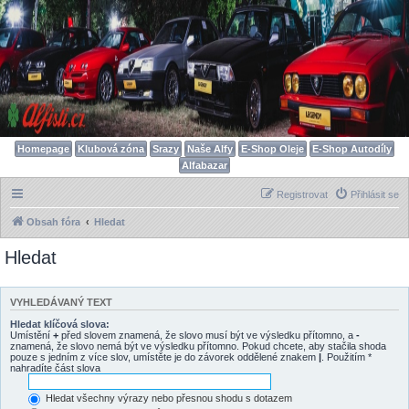
Homepage
Klubová zóna
Srazy
Naše Alfy
E-Shop Oleje
E-Shop Autodíly
Alfabazar
Registrovat
Přihlásit se
Obsah fóra
Hledat
Hledat
VYHLEDÁVANÝ TEXT
Hledat klíčová slova:
Umístění
+
před slovem znamená, že slovo musí být ve výsledku přítomno, a
-
znamená, že slovo nemá být ve výsledku přítomno. Pokud chcete, aby stačila shoda
pouze s jedním z více slov, umístěte je do závorek oddělené znakem
|
. Použitím *
nahradíte část slova
Hledat všechny výrazy nebo přesnou shodu s dotazem