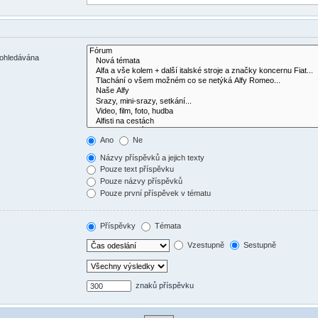
rohledávána
Ano
Ne
Názvy příspěvků a jejich texty
Pouze text příspěvku
Pouze názvy příspěvků
Pouze první příspěvek v tématu
Příspěvky
Témata
Vzestupně
Sestupně
znaků příspěvku