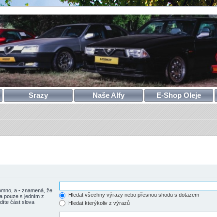
Srazy
Naše Alfy
E-Shop Oleje
tomno, a
-
znamená, že
Hledat všechny výrazy nebo přesnou shodu s dotazem
a pouze s jedním z
díte část slova
Hledat kterýkoliv z výrazů