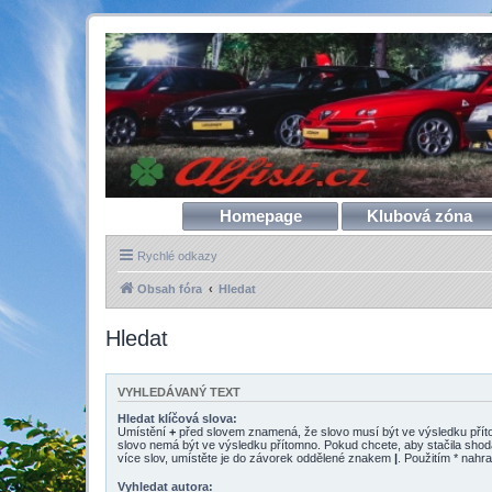
Homepage
Klubová zóna
Rychlé odkazy
Obsah fóra
Hledat
Hledat
VYHLEDÁVANÝ TEXT
Hledat klíčová slova:
Umístění
+
před slovem znamená, že slovo musí být ve výsledku pří
slovo nemá být ve výsledku přítomno. Pokud chcete, aby stačila shod
více slov, umístěte je do závorek oddělené znakem
|
. Použitím * nahra
Vyhledat autora: