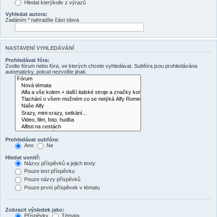
Hledat kterýkoliv z výrazů
Vyhledat autora:
Zadáním * nahradíte část slova
NASTAVENÍ VYHLEDÁVÁNÍ
Prohledávat fóra:
Zvolte fórum nebo fóra, ve kterých chcete vyhledávat. Subfóra jsou prohledávána
automaticky, pokud nezvolíte jinak.
Prohledávat subfóra:
Ano
Ne
Hledat uvnitř:
Názvy příspěvků a jejich texty
Pouze text příspěvku
Pouze názvy příspěvků
Pouze první příspěvek v tématu
Zobrazit výsledek jako:
Příspěvky
Témata