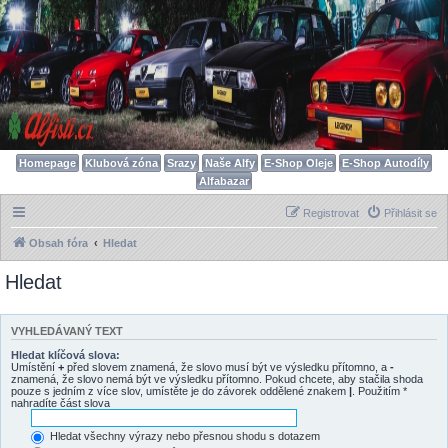
Homepage
Klubová zóna
Srazy
Naše Alfy
E-Shop Oleje
E-Shop Autodíly
Alfabazar
Registrovat
Přihlásit se
Obsah fóra
Hledat
Hledat
VYHLEDÁVANÝ TEXT
Hledat klíčová slova:
Umístění
+
před slovem znamená, že slovo musí být ve výsledku přítomno, a
-
znamená, že slovo nemá být ve výsledku přítomno. Pokud chcete, aby stačila shoda
pouze s jedním z více slov, umístěte je do závorek oddělené znakem
|
. Použitím *
nahradíte část slova
Hledat všechny výrazy nebo přesnou shodu s dotazem