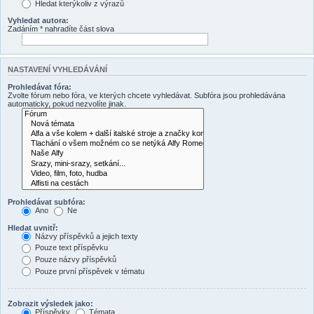
Hledat kterýkoliv z výrazů
Vyhledat autora:
Zadáním * nahradíte část slova
NASTAVENÍ VYHLEDÁVÁNÍ
Prohledávat fóra:
Zvolte fórum nebo fóra, ve kterých chcete vyhledávat. Subfóra jsou prohledávána
automaticky, pokud nezvolíte jinak.
Prohledávat subfóra:
Ano
Ne
Hledat uvnitř:
Názvy příspěvků a jejich texty
Pouze text příspěvku
Pouze názvy příspěvků
Pouze první příspěvek v tématu
Zobrazit výsledek jako:
Příspěvky
Témata