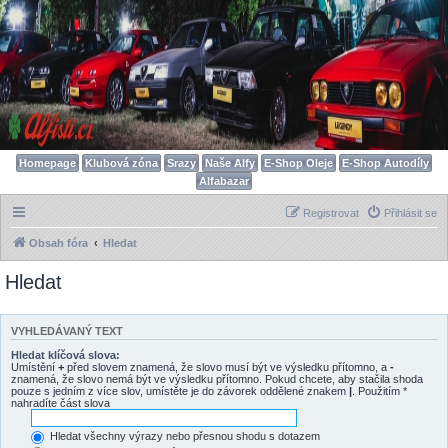
Homepage
Klubová zóna
Srazy
Naše Alfy
E-Shop Oleje
E-Shop Autodíly
Alfabazar
Registrovat
Přihlásit se
Obsah fóra
Hledat
Hledat
VYHLEDÁVANÝ TEXT
Hledat klíčová slova:
Umístění
+
před slovem znamená, že slovo musí být ve výsledku přítomno, a
-
znamená, že slovo nemá být ve výsledku přítomno. Pokud chcete, aby stačila shoda
pouze s jedním z více slov, umístěte je do závorek oddělené znakem
|
. Použitím *
nahradíte část slova
Hledat všechny výrazy nebo přesnou shodu s dotazem