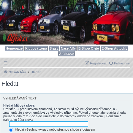
Homepage
Klubová zóna
Srazy
Naše Alfy
E-Shop Oleje
E-Shop Autodíly
Alfabazar
Registrovat
Přihlásit se
Obsah fóra
Hledat
Hledat
VYHLEDÁVANÝ TEXT
Hledat klíčová slova:
Umístění
+
před slovem znamená, že slovo musí být ve výsledku přítomno, a
-
znamená, že slovo nemá být ve výsledku přítomno. Pokud chcete, aby stačila shoda
pouze s jedním z více slov, umístěte je do závorek oddělené znakem
|
. Použitím *
nahradíte část slova
Hledat všechny výrazy nebo přesnou shodu s dotazem