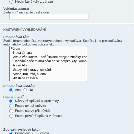
Hledat kterýkoliv z výrazů
Vyhledat autora:
Zadáním * nahradíte část slova
NASTAVENÍ VYHLEDÁVÁNÍ
Prohledávat fóra:
Zvolte fórum nebo fóra, ve kterých chcete vyhledávat. Subfóra jsou prohledávána
automaticky, pokud nezvolíte jinak.
Prohledávat subfóra:
Ano
Ne
Hledat uvnitř:
Názvy příspěvků a jejich texty
Pouze text příspěvku
Pouze názvy příspěvků
Pouze první příspěvek v tématu
Zobrazit výsledek jako:
Příspěvky
Témata