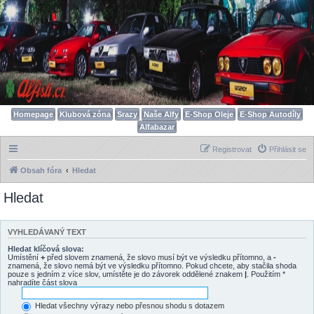
Homepage
Klubová zóna
Srazy
Naše Alfy
E-Shop Oleje
E-Shop Autodíly
Alfabazar
Registrovat
Přihlásit se
Obsah fóra
Hledat
Hledat
VYHLEDÁVANÝ TEXT
Hledat klíčová slova:
Umístění
+
před slovem znamená, že slovo musí být ve výsledku přítomno, a
-
znamená, že slovo nemá být ve výsledku přítomno. Pokud chcete, aby stačila shoda
pouze s jedním z více slov, umístěte je do závorek oddělené znakem
|
. Použitím *
nahradíte část slova
Hledat všechny výrazy nebo přesnou shodu s dotazem