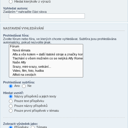
Hledat kterýkoliv z výrazů
Vyhledat autora:
Zadáním * nahradíte část slova
NASTAVENÍ VYHLEDÁVÁNÍ
Prohledávat fóra:
Zvolte fórum nebo fóra, ve kterých chcete vyhledávat. Subfóra jsou prohledávána
automaticky, pokud nezvolíte jinak.
Prohledávat subfóra:
Ano
Ne
Hledat uvnitř:
Názvy příspěvků a jejich texty
Pouze text příspěvku
Pouze názvy příspěvků
Pouze první příspěvek v tématu
Zobrazit výsledek jako:
Příspěvky
Témata