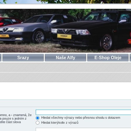
Srazy
Naše Alfy
E-Shop Oleje
tomno, a
-
znamená, že
Hledat všechny výrazy nebo přesnou shodu s dotazem
a pouze s jedním z
díte část slova
Hledat kterýkoliv z výrazů