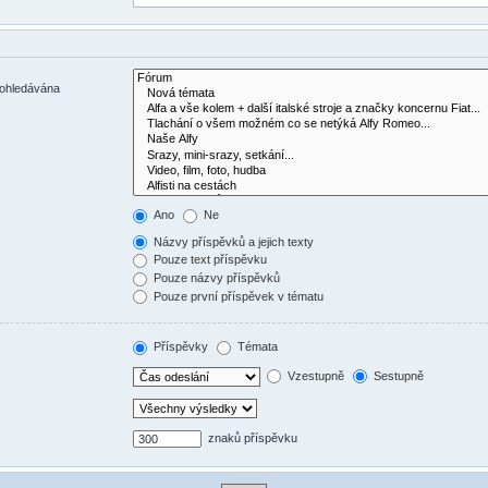
rohledávána
Ano
Ne
Názvy příspěvků a jejich texty
Pouze text příspěvku
Pouze názvy příspěvků
Pouze první příspěvek v tématu
Příspěvky
Témata
Vzestupně
Sestupně
znaků příspěvku