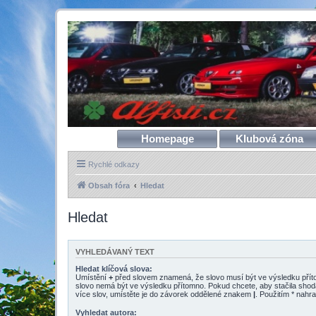
Homepage
Klubová zóna
Rychlé odkazy
Obsah fóra
Hledat
Hledat
VYHLEDÁVANÝ TEXT
Hledat klíčová slova:
Umístění
+
před slovem znamená, že slovo musí být ve výsledku pří
slovo nemá být ve výsledku přítomno. Pokud chcete, aby stačila shod
více slov, umístěte je do závorek oddělené znakem
|
. Použitím * nahra
Vyhledat autora: