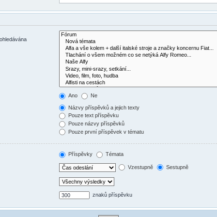
rohledávána
Ano
Ne
Názvy příspěvků a jejich texty
Pouze text příspěvku
Pouze názvy příspěvků
Pouze první příspěvek v tématu
Příspěvky
Témata
Vzestupně
Sestupně
znaků příspěvku