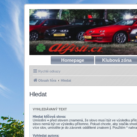
Homepage
Klubová zóna
Rychlé odkazy
Obsah fóra
Hledat
Hledat
VYHLEDÁVANÝ TEXT
Hledat klíčová slova:
Umístění
+
před slovem znamená, že slovo musí být ve výsledku pří
slovo nemá být ve výsledku přítomno. Pokud chcete, aby stačila shod
více slov, umístěte je do závorek oddělené znakem
|
. Použitím * nahra
Vyhledat autora: