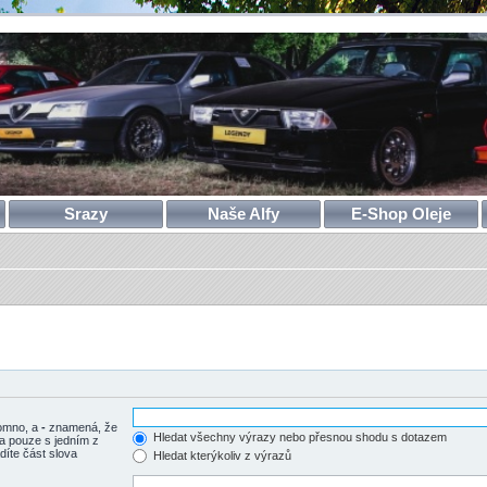
Srazy
Naše Alfy
E-Shop Oleje
tomno, a
-
znamená, že
Hledat všechny výrazy nebo přesnou shodu s dotazem
a pouze s jedním z
díte část slova
Hledat kterýkoliv z výrazů