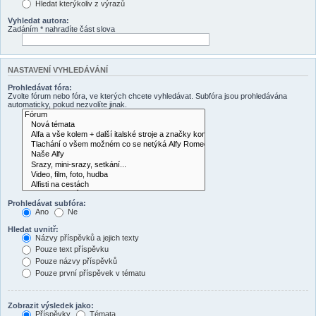
Hledat kterýkoliv z výrazů
Vyhledat autora:
Zadáním * nahradíte část slova
NASTAVENÍ VYHLEDÁVÁNÍ
Prohledávat fóra:
Zvolte fórum nebo fóra, ve kterých chcete vyhledávat. Subfóra jsou prohledávána
automaticky, pokud nezvolíte jinak.
Prohledávat subfóra:
Ano
Ne
Hledat uvnitř:
Názvy příspěvků a jejich texty
Pouze text příspěvku
Pouze názvy příspěvků
Pouze první příspěvek v tématu
Zobrazit výsledek jako:
Příspěvky
Témata