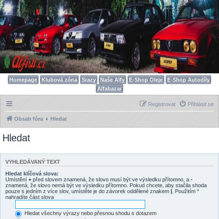
Homepage
Klubová zóna
Srazy
Naše Alfy
E-Shop Oleje
E-Shop Autodíly
Alfabazar
Registrovat
Přihlásit se
Obsah fóra
Hledat
Hledat
VYHLEDÁVANÝ TEXT
Hledat klíčová slova:
Umístění
+
před slovem znamená, že slovo musí být ve výsledku přítomno, a
-
znamená, že slovo nemá být ve výsledku přítomno. Pokud chcete, aby stačila shoda
pouze s jedním z více slov, umístěte je do závorek oddělené znakem
|
. Použitím *
nahradíte část slova
Hledat všechny výrazy nebo přesnou shodu s dotazem