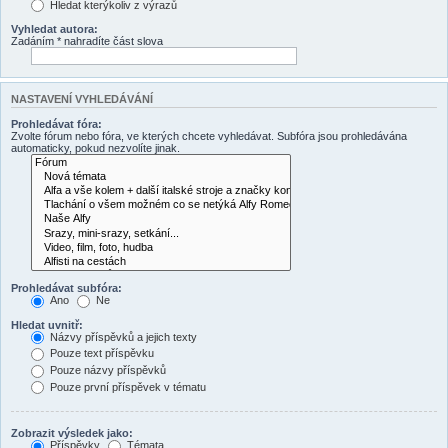
Hledat kterýkoliv z výrazů
Vyhledat autora:
Zadáním * nahradíte část slova
NASTAVENÍ VYHLEDÁVÁNÍ
Prohledávat fóra:
Zvolte fórum nebo fóra, ve kterých chcete vyhledávat. Subfóra jsou prohledávána
automaticky, pokud nezvolíte jinak.
Prohledávat subfóra:
Ano
Ne
Hledat uvnitř:
Názvy příspěvků a jejich texty
Pouze text příspěvku
Pouze názvy příspěvků
Pouze první příspěvek v tématu
Zobrazit výsledek jako:
Příspěvky
Témata