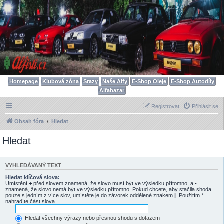
Homepage
Klubová zóna
Srazy
Naše Alfy
E-Shop Oleje
E-Shop Autodíly
Alfabazar
Registrovat
Přihlásit se
Obsah fóra
Hledat
Hledat
VYHLEDÁVANÝ TEXT
Hledat klíčová slova:
Umístění
+
před slovem znamená, že slovo musí být ve výsledku přítomno, a
-
znamená, že slovo nemá být ve výsledku přítomno. Pokud chcete, aby stačila shoda
pouze s jedním z více slov, umístěte je do závorek oddělené znakem
|
. Použitím *
nahradíte část slova
Hledat všechny výrazy nebo přesnou shodu s dotazem