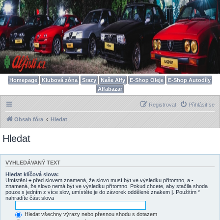
Homepage
Klubová zóna
Srazy
Naše Alfy
E-Shop Oleje
E-Shop Autodíly
Alfabazar
Registrovat
Přihlásit se
Obsah fóra
Hledat
Hledat
VYHLEDÁVANÝ TEXT
Hledat klíčová slova:
Umístění
+
před slovem znamená, že slovo musí být ve výsledku přítomno, a
-
znamená, že slovo nemá být ve výsledku přítomno. Pokud chcete, aby stačila shoda
pouze s jedním z více slov, umístěte je do závorek oddělené znakem
|
. Použitím *
nahradíte část slova
Hledat všechny výrazy nebo přesnou shodu s dotazem