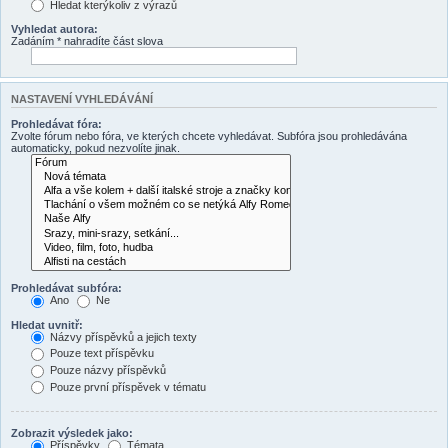
Hledat kterýkoliv z výrazů
Vyhledat autora:
Zadáním * nahradíte část slova
NASTAVENÍ VYHLEDÁVÁNÍ
Prohledávat fóra:
Zvolte fórum nebo fóra, ve kterých chcete vyhledávat. Subfóra jsou prohledávána
automaticky, pokud nezvolíte jinak.
Prohledávat subfóra:
Ano
Ne
Hledat uvnitř:
Názvy příspěvků a jejich texty
Pouze text příspěvku
Pouze názvy příspěvků
Pouze první příspěvek v tématu
Zobrazit výsledek jako:
Příspěvky
Témata