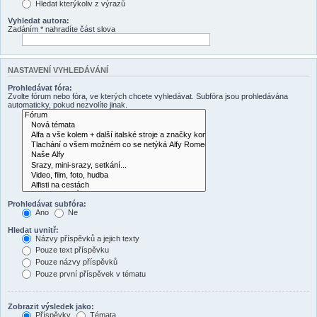
Hledat kterýkoliv z výrazů
Vyhledat autora:
Zadáním * nahradíte část slova
NASTAVENÍ VYHLEDÁVÁNÍ
Prohledávat fóra:
Zvolte fórum nebo fóra, ve kterých chcete vyhledávat. Subfóra jsou prohledávána
automaticky, pokud nezvolíte jinak.
Prohledávat subfóra:
Ano
Ne
Hledat uvnitř:
Názvy příspěvků a jejich texty
Pouze text příspěvku
Pouze názvy příspěvků
Pouze první příspěvek v tématu
Zobrazit výsledek jako:
Příspěvky
Témata