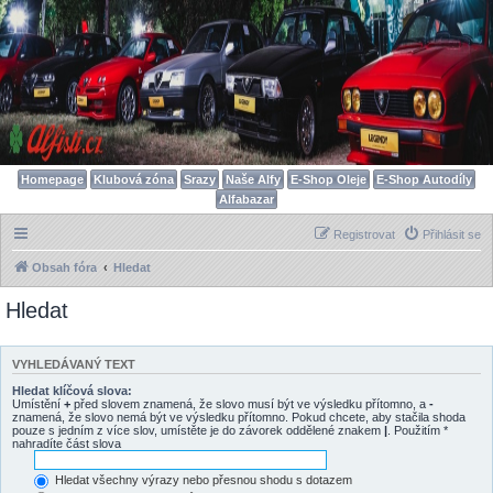
Homepage
Klubová zóna
Srazy
Naše Alfy
E-Shop Oleje
E-Shop Autodíly
Alfabazar
Registrovat
Přihlásit se
Obsah fóra
Hledat
Hledat
VYHLEDÁVANÝ TEXT
Hledat klíčová slova:
Umístění
+
před slovem znamená, že slovo musí být ve výsledku přítomno, a
-
znamená, že slovo nemá být ve výsledku přítomno. Pokud chcete, aby stačila shoda
pouze s jedním z více slov, umístěte je do závorek oddělené znakem
|
. Použitím *
nahradíte část slova
Hledat všechny výrazy nebo přesnou shodu s dotazem