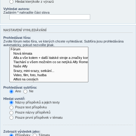
Hledat kterýkoliv z výrazů
Vyhledat autora:
Zadáním * nahradíte část slova
NASTAVENÍ VYHLEDÁVÁNÍ
Prohledávat fóra:
Zvolte fórum nebo fóra, ve kterých chcete vyhledávat. Subfóra jsou prohledávána
automaticky, pokud nezvolíte jinak.
Prohledávat subfóra:
Ano
Ne
Hledat uvnitř:
Názvy příspěvků a jejich texty
Pouze text příspěvku
Pouze názvy příspěvků
Pouze první příspěvek v tématu
Zobrazit výsledek jako:
Příspěvky
Témata