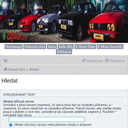
Homepage
Klubová zóna
Srazy
Naše Alfy
E-Shop Oleje
E-Shop Autodíly
Alfabazar
Registrovat
Přihlásit se
Obsah fóra
Hledat
Hledat
VYHLEDÁVANÝ TEXT
Hledat klíčová slova:
Umístění
+
před slovem znamená, že slovo musí být ve výsledku přítomno, a
-
znamená, že slovo nemá být ve výsledku přítomno. Pokud chcete, aby stačila shoda
pouze s jedním z více slov, umístěte je do závorek oddělené znakem
|
. Použitím *
nahradíte část slova
Hledat všechny výrazy nebo přesnou shodu s dotazem