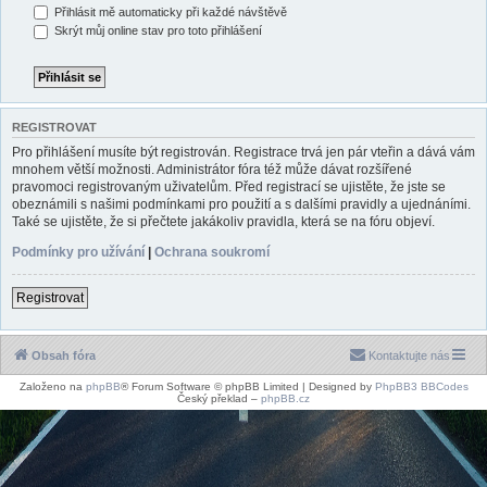
Přihlásit mě automaticky při každé návštěvě
Skrýt můj online stav pro toto přihlášení
REGISTROVAT
Pro přihlášení musíte být registrován. Registrace trvá jen pár vteřin a dává vám
mnohem větší možnosti. Administrátor fóra též může dávat rozšířené
pravomoci registrovaným uživatelům. Před registrací se ujistěte, že jste se
obeznámili s našimi podmínkami pro použití a s dalšími pravidly a ujednáními.
Také se ujistěte, že si přečtete jakákoliv pravidla, která se na fóru objeví.
Podmínky pro užívání
|
Ochrana soukromí
Registrovat
Obsah fóra
Kontaktujte nás
Založeno na
phpBB
® Forum Software © phpBB Limited | Designed by
PhpBB3 BBCodes
Český překlad –
phpBB.cz