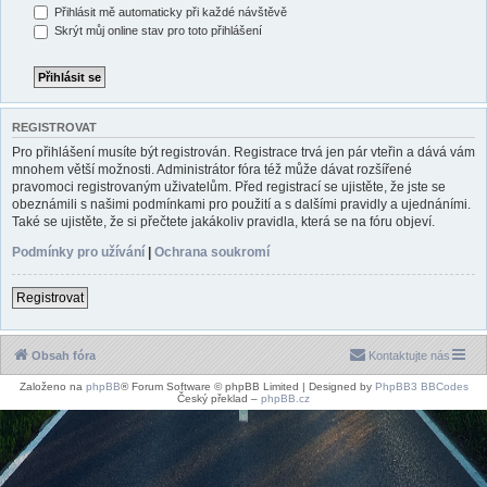
Přihlásit mě automaticky při každé návštěvě
Skrýt můj online stav pro toto přihlášení
REGISTROVAT
Pro přihlášení musíte být registrován. Registrace trvá jen pár vteřin a dává vám
mnohem větší možnosti. Administrátor fóra též může dávat rozšířené
pravomoci registrovaným uživatelům. Před registrací se ujistěte, že jste se
obeznámili s našimi podmínkami pro použití a s dalšími pravidly a ujednáními.
Také se ujistěte, že si přečtete jakákoliv pravidla, která se na fóru objeví.
Podmínky pro užívání
|
Ochrana soukromí
Registrovat
Obsah fóra
Kontaktujte nás
Založeno na
phpBB
® Forum Software © phpBB Limited | Designed by
PhpBB3 BBCodes
Český překlad –
phpBB.cz