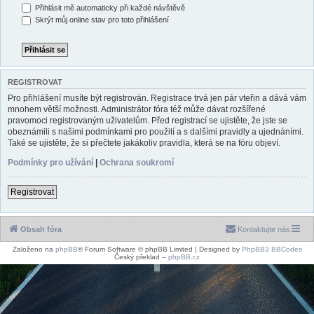
Přihlásit mě automaticky při každé návštěvě
Skrýt můj online stav pro toto přihlášení
REGISTROVAT
Pro přihlášení musíte být registrován. Registrace trvá jen pár vteřin a dává vám
mnohem větší možnosti. Administrátor fóra též může dávat rozšířené
pravomoci registrovaným uživatelům. Před registrací se ujistěte, že jste se
obeznámili s našimi podmínkami pro použití a s dalšími pravidly a ujednáními.
Také se ujistěte, že si přečtete jakákoliv pravidla, která se na fóru objeví.
Podmínky pro užívání
|
Ochrana soukromí
Registrovat
Obsah fóra
Kontaktujte nás
Založeno na
phpBB
® Forum Software © phpBB Limited | Designed by
PhpBB3 BBCodes
Český překlad –
phpBB.cz