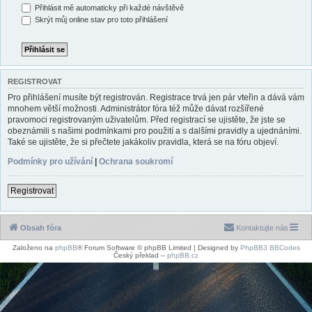
Přihlásit mě automaticky při každé návštěvě
Skrýt můj online stav pro toto přihlášení
REGISTROVAT
Pro přihlášení musíte být registrován. Registrace trvá jen pár vteřin a dává vám
mnohem větší možnosti. Administrátor fóra též může dávat rozšířené
pravomoci registrovaným uživatelům. Před registrací se ujistěte, že jste se
obeznámili s našimi podmínkami pro použití a s dalšími pravidly a ujednáními.
Také se ujistěte, že si přečtete jakákoliv pravidla, která se na fóru objeví.
Podmínky pro užívání
|
Ochrana soukromí
Registrovat
Obsah fóra
Kontaktujte nás
Založeno na
phpBB
® Forum Software © phpBB Limited | Designed by
PhpBB3 BBCodes
Český překlad –
phpBB.cz