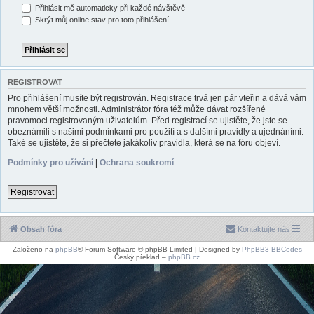
Přihlásit mě automaticky při každé návštěvě
Skrýt můj online stav pro toto přihlášení
REGISTROVAT
Pro přihlášení musíte být registrován. Registrace trvá jen pár vteřin a dává vám
mnohem větší možnosti. Administrátor fóra též může dávat rozšířené
pravomoci registrovaným uživatelům. Před registrací se ujistěte, že jste se
obeznámili s našimi podmínkami pro použití a s dalšími pravidly a ujednáními.
Také se ujistěte, že si přečtete jakákoliv pravidla, která se na fóru objeví.
Podmínky pro užívání
|
Ochrana soukromí
Registrovat
Obsah fóra
Kontaktujte nás
Založeno na
phpBB
® Forum Software © phpBB Limited | Designed by
PhpBB3 BBCodes
Český překlad –
phpBB.cz