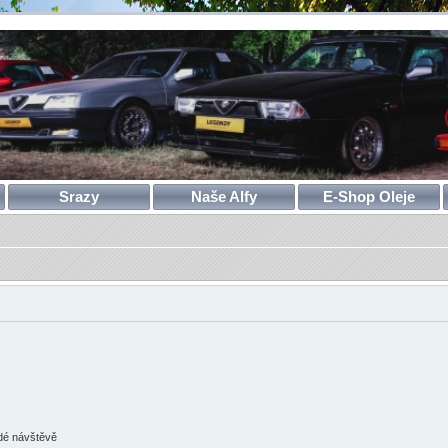
Srazy
Naše Alfy
E-Shop Oleje
ždé návštěvě