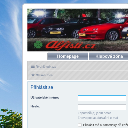
Homepage
Klubová zóna
Rychlé odkazy
Obsah fóra
Přihlásit se
Uživatelské jméno:
Heslo:
Zapomněl(a) jsem heslo
Znovu poslat aktivační e-mail
Přihlásit mě automaticky při ka