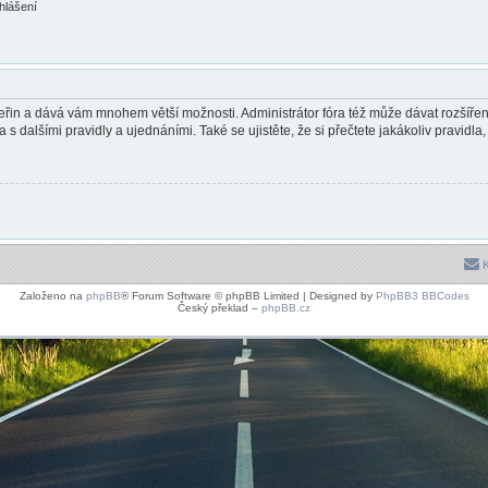
ihlášení
 vteřin a dává vám mnohem větší možnosti. Administrátor fóra též může dávat rozšíř
 s dalšími pravidly a ujednáními. Také se ujistěte, že si přečtete jakákoliv pravidla, 
K
Založeno na
phpBB
® Forum Software © phpBB Limited | Designed by
PhpBB3 BBCodes
Český překlad –
phpBB.cz