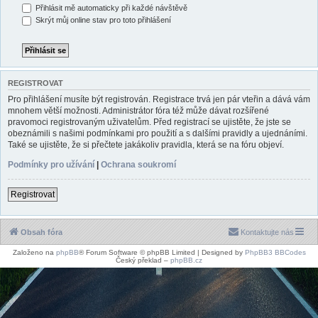
Přihlásit mě automaticky při každé návštěvě
Skrýt můj online stav pro toto přihlášení
REGISTROVAT
Pro přihlášení musíte být registrován. Registrace trvá jen pár vteřin a dává vám
mnohem větší možnosti. Administrátor fóra též může dávat rozšířené
pravomoci registrovaným uživatelům. Před registrací se ujistěte, že jste se
obeznámili s našimi podmínkami pro použití a s dalšími pravidly a ujednáními.
Také se ujistěte, že si přečtete jakákoliv pravidla, která se na fóru objeví.
Podmínky pro užívání
|
Ochrana soukromí
Registrovat
Obsah fóra
Kontaktujte nás
Založeno na
phpBB
® Forum Software © phpBB Limited | Designed by
PhpBB3 BBCodes
Český překlad –
phpBB.cz