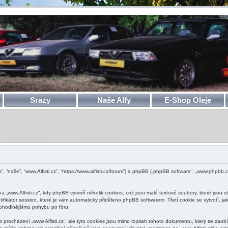
Srazy
Naše Alfy
E-Shop Oleje
nás”, “naše”, “www.Alfisti.cz”, “https://www.alfisti.cz/forum”) a phpBB („phpBB software“, „www.p
„www.Alfisti.cz“, kdy phpBB vytvoří několik cookies, což jsou malé textové soubory, které jso
ifikátor session, které je vám automaticky přiděleno phpBB softwarem. Třetí cookie se vytvoří, ja
 pohodlnějšímu pohybu po fóru.
 procházení „www.Alfisti.cz“, ale tyto cookies jsou mimo rozsah tohoto dokumentu, který se zao