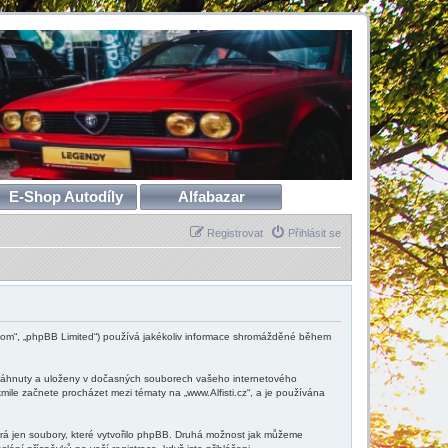
E-Shop Autodíly
Alfabazar
Registrovat
Přihlásit se
hpbb.com“, „phpBB Limited“) používá jakékoliv informace shromážděné během
u stáhnuty a uloženy v dočasných souborech vašeho internetového
kmile začnete procházet mezi tématy na „www.Alfisti.cz“, a je používána
bírá jen soubory, které vytvořilo phpBB. Druhá možnost jak můžeme