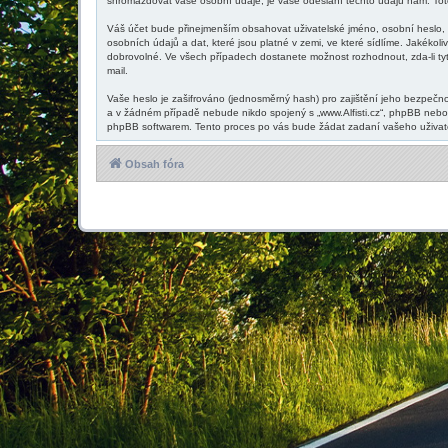
shromažďovat vaše osobní údaje, je vaše odeslání těchto údajů nám. Toto m
Váš účet bude přinejmenším obsahovat uživatelské jméno, osobní heslo, p
osobních údajů a dat, které jsou platné v zemi, ve které sídlíme. Jakékol
dobrovolné. Ve všech případech dostanete možnost rozhodnout, zda-li ty
mail.
Vaše heslo je zašifrováno (jednosměrný hash) pro zajištění jeho bezpečnos
a v žádném případě nebude nikdo spojený s „www.Alfisti.cz“, phpBB nebo 
phpBB softwarem. Tento proces po vás bude žádat zadaní vašeho uživatel
Obsah fóra