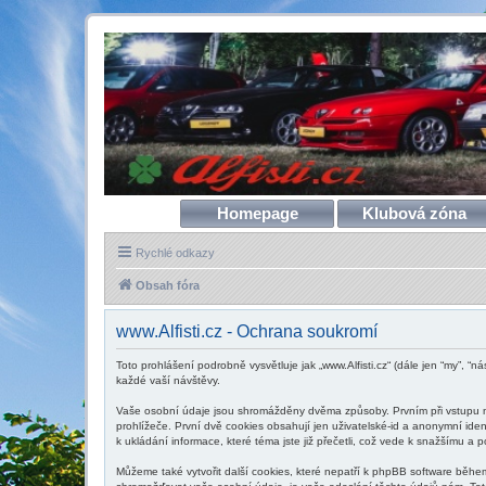
Homepage
Klubová zóna
Rychlé odkazy
Obsah fóra
www.Alfisti.cz - Ochrana soukromí
Toto prohlášení podrobně vysvětluje jak „www.Alfisti.cz“ (dále jen “my”, “
každé vaší návštěvy.
Vaše osobní údaje jsou shromážděny dvěma způsoby. Prvním při vstupu na 
prohlížeče. První dvě cookies obsahují jen uživatelské-id a anonymní ident
k ukládání informace, které téma jste již přečetli, což vede k snažšímu a
Můžeme také vytvořit další cookies, které nepatří k phpBB software během