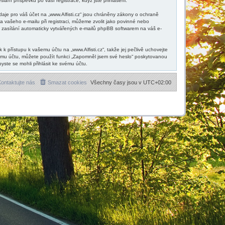
ání příspěvků po vaší registrace, když jste přihlášeni.
aje pro váš účet na „www.Alfisti.cz“ jsou chráněny zákony o ochraně
a vašeho e-mailu při registraci, můžeme zvolit jako povinné nebo
 zasílání automaticky vytvářených e-mailů phpBB softwarem na váš e-
 přístupu k vašemu účtu na „www.Alfisti.cz“, takže jej pečlivě uchovejte
šemu účtu, můžete použít funkci „Zapomněl jsem své heslo“ poskytovanou
te se mohli přihlásit ke svému účtu.
ontaktujte nás
Smazat cookies
Všechny časy jsou v
UTC+02:00