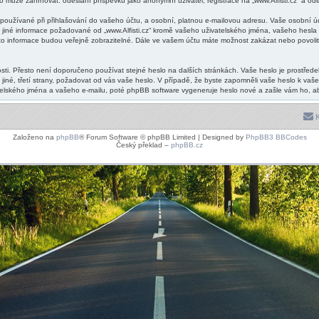
ůže zahrnovat: odeslání příspěvků jako anonymní uživatel, registrace na „www.Alfisti.cz“ a odesl
oužívané při přihlašování do vašeho účtu, a osobní, platnou e-mailovou adresu. Vaše osobní úd
iv jiné informace požadované od „www.Alfisti.cz“ kromě vašeho uživatelského jména, vašeho hesla 
to informace budou veřejně zobrazitelné. Dále ve vašem účtu máte možnost zakázat nebo povolit
ti. Přesto není doporučeno používat stejné heslo na dalších stránkách. Vaše heslo je prostředek k
jiné, třetí strany, požadovat od vás vaše heslo. V případě, že byste zapomněli vaše heslo k va
ského jména a vašeho e-mailu, poté phpBB software vygeneruje heslo nové a zašle vám ho, abys
K
Založeno na
phpBB
® Forum Software © phpBB Limited | Designed by
PhpBB3 BBCodes
Český překlad –
phpBB.cz