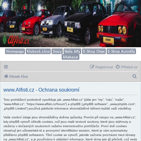
Homepage
Klubová zóna
Srazy
Naše Alfy
E-Shop Oleje
E-Shop Autodíly
Alfabazar
Registrovat
Přihlásit se
H
Obsah fóra
l
www.Alfisti.cz - Ochrana soukromí
e
d
Toto prohlášení podrobně vysvětluje jak „www.Alfisti.cz“ (dále jen “my”, “nás”, “naše”,
“www.Alfisti.cz”, “https://www.alfisti.cz/forum”) a phpBB („phpBB software“, „www.phpbb.com“,
a
„phpBB Limited“) používá jakékoliv informace shromážděné během každé vaší návštěvy.
t
Vaše osobní údaje jsou shromážděny dvěma způsoby. Prvním při vstupu na „www.Alfisti.cz“,
kdy phpBB vytvoří několik cookies, což jsou malé textové soubory, které jsou stáhnuty a
uloženy v dočasných souborech vašeho internetového prohlížeče. První dvě cookies
obsahují jen uživatelské-id a anonymní identifikátor session, které je vám automaticky
přiděleno phpBB softwarem. Třetí cookie se vytvoří, jakmile začnete procházet mezi tématy
na „www.Alfisti.cz“, a je používána k ukládání informace, které téma jste již přečetli, což vede