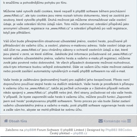
k snažšímu a pohodlnějšímu pohybu po fóru.
Můžeme také vytvořit další cookies, které nepatří k phpBB software během procházení
„www.Alfisti.cz“, ale tyto cookies jsou mimo rozsah tohoto dokumentu, který se zaobírá jen
soubory, které vytvořilo phpBB. Druhá možnost jak můžeme shromažďovat vaše osobní
údaje, je vaše odeslání těchto údajů nám. Toto může zahrnovat: odeslání příspěvků jako
anonymní uživatel, registrace na „www.Alfisti.cz“ a odeslání příspěvků po vaší registrace,
když jste přihlášeni.
Váš účet bude přinejmenším obsahovat uživatelské jméno, osobní heslo, používané při
přihlašování do vašeho účtu, a osobní, platnou e-mailovou adresu. Vaše osobní údaje pro
váš účet na „www.Alfisti.cz“ jsou chráněny zákony o ochraně osobních údajů a dat, které
jsou platné v zemi, ve které sídlíme. Jakékoliv jiné informace požadované od „www.Alfisti.cz“
kromě vašeho uživatelského jména, vašeho hesla a vašeho e-mailu při registraci, můžeme
zvolit jako povinné nebo dobrovolné. Ve všech případech dostanete možnost rozhodnout,
zda-li tyto informace budou veřejně zobrazitelné. Dále ve vašem účtu máte možnost zakázat
nebo povolit zasílání automaticky vytvářených e-mailů phpBB softwarem na váš e-mail.
Vaše heslo je zašifrováno (jednosměrný hash) pro zajištění jeho bezpečnosti. Přesto není
doporučeno používat stejné heslo na dalších stránkách. Vaše heslo je prostředek k přístupu
k vašemu účtu na „www.Alfisti.cz“, takže jej pečlivě uchovejte a v žádném případě nebude
nikdo spojený s „www.Alfisti.cz“, phpBB nebo jiné, třetí strany, požadovat od vás vaše heslo.
V případě, že byste zapomněli vaše heslo k vašemu účtu, můžete použít funkci „Zapomněl
jsem své heslo“ poskytovanou phpBB softwarem. Tento proces po vás bude žádat zadaní
vašeho uživatelského jména a vašeho e-mailu, poté phpBB software vygeneruje heslo nové
a zašle vám ho, abyste se mohli přihlásit ke svému účtu.
Obsah fóra
Kontaktujte nás
Založeno na
phpBB
® Forum Software © phpBB Limited | Designed by
PhpBB3 BBCodes
Český překlad –
phpBB.cz