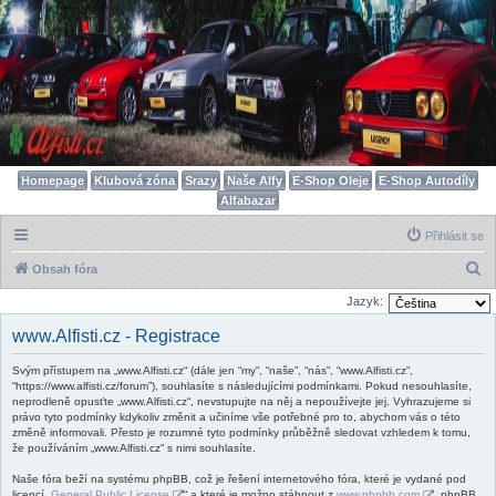
Homepage
Klubová zóna
Srazy
Naše Alfy
E-Shop Oleje
E-Shop Autodíly
Alfabazar
Přihlásit se
H
Obsah fóra
l
Jazyk:
e
www.Alfisti.cz - Registrace
d
Svým přístupem na „www.Alfisti.cz“ (dále jen “my”, “naše”, “nás”, “www.Alfisti.cz”,
a
“https://www.alfisti.cz/forum”), souhlasíte s následujícími podmínkami. Pokud nesouhlasíte,
t
neprodleně opusťte „www.Alfisti.cz“, nevstupujte na něj a nepoužívejte jej. Vyhrazujeme si
právo tyto podmínky kdykoliv změnit a učiníme vše potřebné pro to, abychom vás o této
změně informovali. Přesto je rozumné tyto podmínky průběžně sledovat vzhledem k tomu,
že používáním „www.Alfisti.cz“ s nimi souhlasíte.
Naše fóra beží na systému phpBB, což je řešení internetového fóra, které je vydané pod
licencí „
General Public License
“ a které je možno stáhnout z
www.phpbb.com
. phpBB