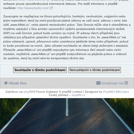
software pouze zprostředkovává internetové diskuze. Pro další informace o phpBB
navštivte:
http://www.phpbb.com/
.
Zavazujete se nepřispívat na fórum pohoršujícím, hanlivým, nevhodným, vulgárním nebo
jiným materiálem, který by mohl porušovat platné zákony ve vaší zemi, zákony v zemi, kde
sídlí „www.Alfisti.cz“, nebo platné mezinárodní právo. Tato činnost může vést k okamžitému a
trvalému vykázání z fóra a/nebo upozornění vašeho poskytovatele internetových služeb
(ISP) na vaši činnost, pokud bude uznáno za nutné. IP adresy všech příspěvků jsou
ukládány pro případné uplatnění těchto opatření. Souhlasíte s tím, že „www.Alfisti.cz“ má
právo odstranit, upravit, přesunout nebo uzamknout jakékoliv téma nebo příspěvek, pokud
to bude považovat za nutné. Jako uživatel souhlasíte se všemi údaji uloženými v databázi.
Přestože „www.Alfisti.cz“ ani phpBB neposkytne tyto informace třetí straně nebo cizím
osobám, nepřebírá „www.Alfisti.cz“ ani phpBB zodpovědnost za jakýkoliv pokus o vniknutí
do systému, který by mohl vést ke kompromitaci těchto dat.
Obsah fóra
Kontaktujte nás
Založeno na
phpBB
® Forum Software © phpBB Limited | Designed by
PhpBB3 BBCodes
Český překlad –
phpBB.cz