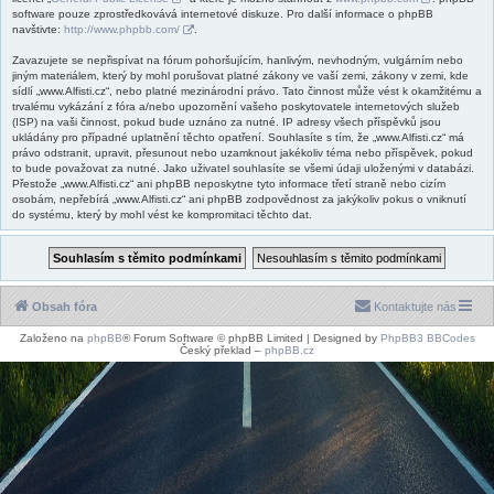
software pouze zprostředkovává internetové diskuze. Pro další informace o phpBB
navštivte:
http://www.phpbb.com/
.
Zavazujete se nepřispívat na fórum pohoršujícím, hanlivým, nevhodným, vulgárním nebo
jiným materiálem, který by mohl porušovat platné zákony ve vaší zemi, zákony v zemi, kde
sídlí „www.Alfisti.cz“, nebo platné mezinárodní právo. Tato činnost může vést k okamžitému a
trvalému vykázání z fóra a/nebo upozornění vašeho poskytovatele internetových služeb
(ISP) na vaši činnost, pokud bude uznáno za nutné. IP adresy všech příspěvků jsou
ukládány pro případné uplatnění těchto opatření. Souhlasíte s tím, že „www.Alfisti.cz“ má
právo odstranit, upravit, přesunout nebo uzamknout jakékoliv téma nebo příspěvek, pokud
to bude považovat za nutné. Jako uživatel souhlasíte se všemi údaji uloženými v databázi.
Přestože „www.Alfisti.cz“ ani phpBB neposkytne tyto informace třetí straně nebo cizím
osobám, nepřebírá „www.Alfisti.cz“ ani phpBB zodpovědnost za jakýkoliv pokus o vniknutí
do systému, který by mohl vést ke kompromitaci těchto dat.
Obsah fóra
Kontaktujte nás
Založeno na
phpBB
® Forum Software © phpBB Limited | Designed by
PhpBB3 BBCodes
Český překlad –
phpBB.cz