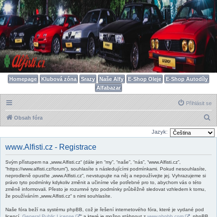
Homepage
Klubová zóna
Srazy
Naše Alfy
E-Shop Oleje
E-Shop Autodíly
Alfabazar
Přihlásit se
H
Obsah fóra
l
Jazyk:
e
www.Alfisti.cz - Registrace
d
Svým přístupem na „www.Alfisti.cz“ (dále jen “my”, “naše”, “nás”, “www.Alfisti.cz”,
a
“https://www.alfisti.cz/forum”), souhlasíte s následujícími podmínkami. Pokud nesouhlasíte,
t
neprodleně opusťte „www.Alfisti.cz“, nevstupujte na něj a nepoužívejte jej. Vyhrazujeme si
právo tyto podmínky kdykoliv změnit a učiníme vše potřebné pro to, abychom vás o této
změně informovali. Přesto je rozumné tyto podmínky průběžně sledovat vzhledem k tomu,
že používáním „www.Alfisti.cz“ s nimi souhlasíte.
Naše fóra beží na systému phpBB, což je řešení internetového fóra, které je vydané pod
licencí „
General Public License
“ a které je možno stáhnout z
www.phpbb.com
. phpBB