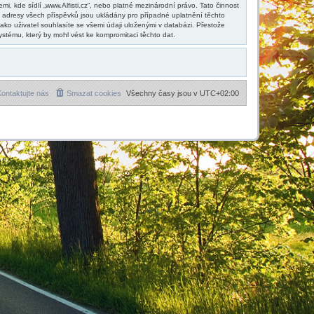
, kde sídlí „www.Alfisti.cz“, nebo platné mezinárodní právo. Tato činnost
 adresy všech příspěvků jsou ukládány pro případné uplatnění těchto
ako uživatel souhlasíte se všemi údaji uloženými v databázi. Přestože
ystému, který by mohl vést ke kompromitaci těchto dat.
ontaktujte nás
Smazat cookies
Všechny časy jsou v
UTC+02:00