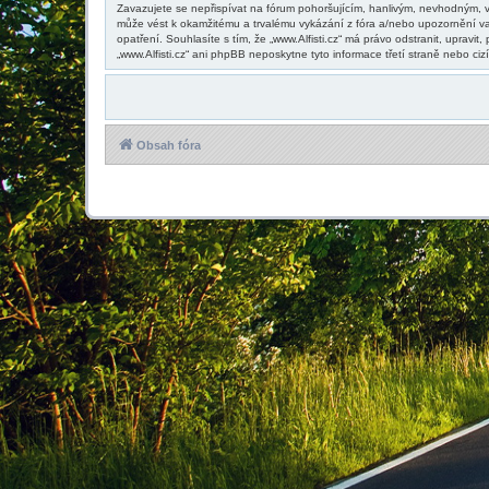
Zavazujete se nepřispívat na fórum pohoršujícím, hanlivým, nevhodným, vu
může vést k okamžitému a trvalému vykázání z fóra a/nebo upozornění va
opatření. Souhlasíte s tím, že „www.Alfisti.cz“ má právo odstranit, upra
„www.Alfisti.cz“ ani phpBB neposkytne tyto informace třetí straně nebo ci
Obsah fóra