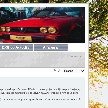
E-Shop Autodíly
Alfabazar
Přihlásit se
Jazyk:
neprodleně opusťte „www.Alfisti.cz“, nevstupujte na něj a nepoužívejte jej.
vat vzhledem k tomu, že používáním „www.Alfisti.cz“ s nimi souhlasíte.
. phpBB software pouze zprostředkovává internetové diskuze. Pro další