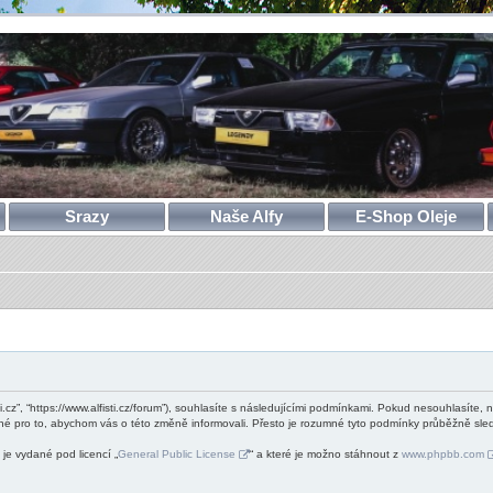
Srazy
Naše Alfy
E-Shop Oleje
ti.cz”, “https://www.alfisti.cz/forum”), souhlasíte s následujícími podmínkami. Pokud nesouhlasíte, 
né pro to, abychom vás o této změně informovali. Přesto je rozumné tyto podmínky průběžně sledo
je vydané pod licencí „
General Public License
“ a které je možno stáhnout z
www.phpbb.com