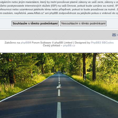
lgárním nebo jiným materiálem, který by mohl porušovat platné zákony ve vaší zemi, zákony v zemi
šeho poskytovatele internetových služeb (ISP) na vaši činnost, pokud bude uznáno za nutné. IP
vit, přesunout nebo uzamknout jakékoliv téma nebo příspěvek, pokud to bude považovat za nutné. J
zím osobám, nepřebírá „www.Alfisti.cz“ ani phpBB zodpovědnost za jakýkoliv pokus o vniknutí do s
K
Založeno na
phpBB
® Forum Software © phpBB Limited | Designed by
PhpBB3 BBCodes
Český překlad –
phpBB.cz