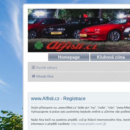
Homepage
Klubová zóna
Rychlé odkazy
Obsah fóra
www.Alfisti.cz - Registrace
Svým přístupem na „www.Alfisti.cz“ (dále jen “my”, “naše”, “nás”, “www.Alfis
Vyhrazujeme si právo tyto podmínky kdykoliv změnit a učiníme vše potřeb
Naše fóra beží na systému phpBB, což je řešení internetového fóra, které 
informace o phpBB navštivte:
http://www.phpbb.com/
.