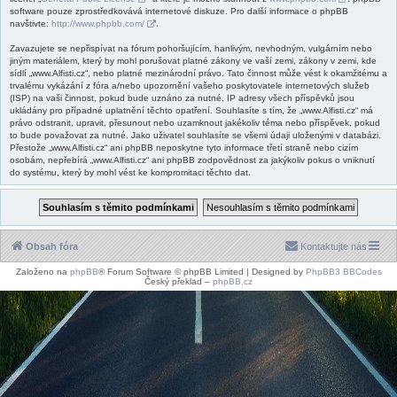
software pouze zprostředkovává internetové diskuze. Pro další informace o phpBB
navštivte:
http://www.phpbb.com/
.
Zavazujete se nepřispívat na fórum pohoršujícím, hanlivým, nevhodným, vulgárním nebo
jiným materiálem, který by mohl porušovat platné zákony ve vaší zemi, zákony v zemi, kde
sídlí „www.Alfisti.cz“, nebo platné mezinárodní právo. Tato činnost může vést k okamžitému a
trvalému vykázání z fóra a/nebo upozornění vašeho poskytovatele internetových služeb
(ISP) na vaši činnost, pokud bude uznáno za nutné. IP adresy všech příspěvků jsou
ukládány pro případné uplatnění těchto opatření. Souhlasíte s tím, že „www.Alfisti.cz“ má
právo odstranit, upravit, přesunout nebo uzamknout jakékoliv téma nebo příspěvek, pokud
to bude považovat za nutné. Jako uživatel souhlasíte se všemi údaji uloženými v databázi.
Přestože „www.Alfisti.cz“ ani phpBB neposkytne tyto informace třetí straně nebo cizím
osobám, nepřebírá „www.Alfisti.cz“ ani phpBB zodpovědnost za jakýkoliv pokus o vniknutí
do systému, který by mohl vést ke kompromitaci těchto dat.
Obsah fóra
Kontaktujte nás
Založeno na
phpBB
® Forum Software © phpBB Limited | Designed by
PhpBB3 BBCodes
Český překlad –
phpBB.cz