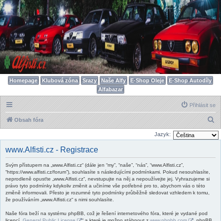
Homepage
Klubová zóna
Srazy
Naše Alfy
E-Shop Oleje
E-Shop Autodíly
Alfabazar
Přihlásit se
H
Obsah fóra
l
Jazyk:
e
www.Alfisti.cz - Registrace
d
Svým přístupem na „www.Alfisti.cz“ (dále jen “my”, “naše”, “nás”, “www.Alfisti.cz”,
a
“https://www.alfisti.cz/forum”), souhlasíte s následujícími podmínkami. Pokud nesouhlasíte,
t
neprodleně opusťte „www.Alfisti.cz“, nevstupujte na něj a nepoužívejte jej. Vyhrazujeme si
právo tyto podmínky kdykoliv změnit a učiníme vše potřebné pro to, abychom vás o této
změně informovali. Přesto je rozumné tyto podmínky průběžně sledovat vzhledem k tomu,
že používáním „www.Alfisti.cz“ s nimi souhlasíte.
Naše fóra beží na systému phpBB, což je řešení internetového fóra, které je vydané pod
licencí „
General Public License
“ a které je možno stáhnout z
www.phpbb.com
. phpBB