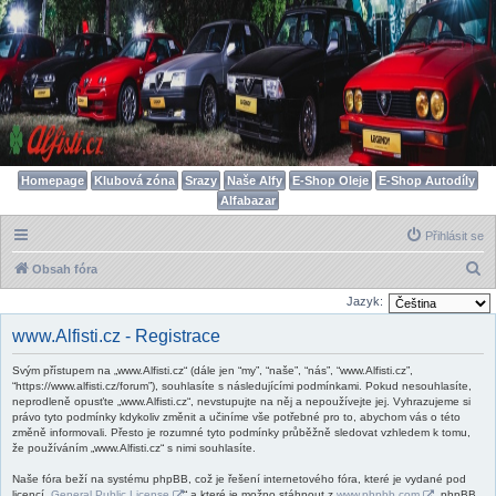
Homepage
Klubová zóna
Srazy
Naše Alfy
E-Shop Oleje
E-Shop Autodíly
Alfabazar
Přihlásit se
H
Obsah fóra
l
Jazyk:
e
www.Alfisti.cz - Registrace
d
Svým přístupem na „www.Alfisti.cz“ (dále jen “my”, “naše”, “nás”, “www.Alfisti.cz”,
a
“https://www.alfisti.cz/forum”), souhlasíte s následujícími podmínkami. Pokud nesouhlasíte,
t
neprodleně opusťte „www.Alfisti.cz“, nevstupujte na něj a nepoužívejte jej. Vyhrazujeme si
právo tyto podmínky kdykoliv změnit a učiníme vše potřebné pro to, abychom vás o této
změně informovali. Přesto je rozumné tyto podmínky průběžně sledovat vzhledem k tomu,
že používáním „www.Alfisti.cz“ s nimi souhlasíte.
Naše fóra beží na systému phpBB, což je řešení internetového fóra, které je vydané pod
licencí „
General Public License
“ a které je možno stáhnout z
www.phpbb.com
. phpBB