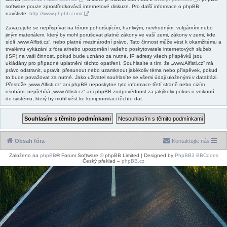
software pouze zprostředkovává internetové diskuze. Pro další informace o phpBB
navštivte:
http://www.phpbb.com/
.
Zavazujete se nepřispívat na fórum pohoršujícím, hanlivým, nevhodným, vulgárním nebo
jiným materiálem, který by mohl porušovat platné zákony ve vaší zemi, zákony v zemi, kde
sídlí „www.Alfisti.cz“, nebo platné mezinárodní právo. Tato činnost může vést k okamžitému a
trvalému vykázání z fóra a/nebo upozornění vašeho poskytovatele internetových služeb
(ISP) na vaši činnost, pokud bude uznáno za nutné. IP adresy všech příspěvků jsou
ukládány pro případné uplatnění těchto opatření. Souhlasíte s tím, že „www.Alfisti.cz“ má
právo odstranit, upravit, přesunout nebo uzamknout jakékoliv téma nebo příspěvek, pokud
to bude považovat za nutné. Jako uživatel souhlasíte se všemi údaji uloženými v databázi.
Přestože „www.Alfisti.cz“ ani phpBB neposkytne tyto informace třetí straně nebo cizím
osobám, nepřebírá „www.Alfisti.cz“ ani phpBB zodpovědnost za jakýkoliv pokus o vniknutí
do systému, který by mohl vést ke kompromitaci těchto dat.
Obsah fóra
Kontaktujte nás
Založeno na
phpBB
® Forum Software © phpBB Limited | Designed by
PhpBB3 BBCodes
Český překlad –
phpBB.cz