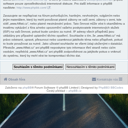
software pouze zprostředkovává internetové diskuze. Pro další informace o phpBB
navštivte:
http://www.phpbb.com/
.
Zavazujete se nepřispívat na fórum pohoršujícím, hanlivým, nevhodným, vulgárním nebo
jiným materiálem, který by mohl porušovat platné zákony ve vaší zemi, zákony v zemi, kde
sídlí „www.Alfisti.cz“, nebo platné mezinárodní právo. Tato činnost může vést k okamžitému a
trvalému vykázání z fóra a/nebo upozornění vašeho poskytovatele internetových služeb
(ISP) na vaši činnost, pokud bude uznáno za nutné. IP adresy všech příspěvků jsou
ukládány pro případné uplatnění těchto opatření. Souhlasíte s tím, že „www.Alfisti.cz“ má
právo odstranit, upravit, přesunout nebo uzamknout jakékoliv téma nebo příspěvek, pokud
to bude považovat za nutné. Jako uživatel souhlasíte se všemi údaji uloženými v databázi.
Přestože „www.Alfisti.cz“ ani phpBB neposkytne tyto informace třetí straně nebo cizím
osobám, nepřebírá „www.Alfisti.cz“ ani phpBB zodpovědnost za jakýkoliv pokus o vniknutí
do systému, který by mohl vést ke kompromitaci těchto dat.
Obsah fóra
Kontaktujte nás
Založeno na
phpBB
® Forum Software © phpBB Limited | Designed by
PhpBB3 BBCodes
Český překlad –
phpBB.cz