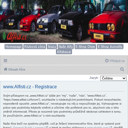
Homepage
Klubová zóna
Srazy
Naše Alfy
E-Shop Oleje
E-Shop Autodíly
Alfabazar
Přihlásit se
H
Obsah fóra
l
Jazyk:
e
www.Alfisti.cz - Registrace
d
Svým přístupem na „www.Alfisti.cz“ (dále jen “my”, “naše”, “nás”, “www.Alfisti.cz”,
a
“https://www.alfisti.cz/forum”), souhlasíte s následujícími podmínkami. Pokud nesouhlasíte,
t
neprodleně opusťte „www.Alfisti.cz“, nevstupujte na něj a nepoužívejte jej. Vyhrazujeme si
právo tyto podmínky kdykoliv změnit a učiníme vše potřebné pro to, abychom vás o této
změně informovali. Přesto je rozumné tyto podmínky průběžně sledovat vzhledem k tomu,
že používáním „www.Alfisti.cz“ s nimi souhlasíte.
Naše fóra beží na systému phpBB, což je řešení internetového fóra, které je vydané pod
licencí „
General Public License
“ a které je možno stáhnout z
www.phpbb.com
. phpBB