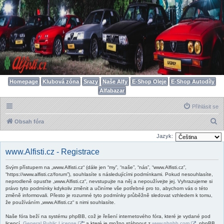
Homepage
Klubová zóna
Srazy
Naše Alfy
E-Shop Oleje
E-Shop Autodíly
Alfabazar
Přihlásit se
H
Obsah fóra
l
Jazyk:
e
www.Alfisti.cz - Registrace
d
Svým přístupem na „www.Alfisti.cz“ (dále jen “my”, “naše”, “nás”, “www.Alfisti.cz”,
a
“https://www.alfisti.cz/forum”), souhlasíte s následujícími podmínkami. Pokud nesouhlasíte,
t
neprodleně opusťte „www.Alfisti.cz“, nevstupujte na něj a nepoužívejte jej. Vyhrazujeme si
právo tyto podmínky kdykoliv změnit a učiníme vše potřebné pro to, abychom vás o této
změně informovali. Přesto je rozumné tyto podmínky průběžně sledovat vzhledem k tomu,
že používáním „www.Alfisti.cz“ s nimi souhlasíte.
Naše fóra beží na systému phpBB, což je řešení internetového fóra, které je vydané pod
licencí „
General Public License
“ a které je možno stáhnout z
www.phpbb.com
. phpBB