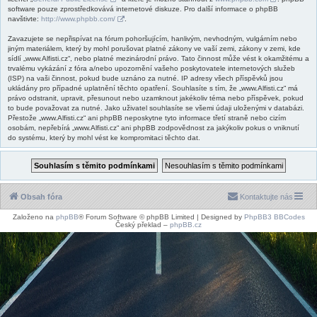
software pouze zprostředkovává internetové diskuze. Pro další informace o phpBB
navštivte:
http://www.phpbb.com/
.
Zavazujete se nepřispívat na fórum pohoršujícím, hanlivým, nevhodným, vulgárním nebo
jiným materiálem, který by mohl porušovat platné zákony ve vaší zemi, zákony v zemi, kde
sídlí „www.Alfisti.cz“, nebo platné mezinárodní právo. Tato činnost může vést k okamžitému a
trvalému vykázání z fóra a/nebo upozornění vašeho poskytovatele internetových služeb
(ISP) na vaši činnost, pokud bude uznáno za nutné. IP adresy všech příspěvků jsou
ukládány pro případné uplatnění těchto opatření. Souhlasíte s tím, že „www.Alfisti.cz“ má
právo odstranit, upravit, přesunout nebo uzamknout jakékoliv téma nebo příspěvek, pokud
to bude považovat za nutné. Jako uživatel souhlasíte se všemi údaji uloženými v databázi.
Přestože „www.Alfisti.cz“ ani phpBB neposkytne tyto informace třetí straně nebo cizím
osobám, nepřebírá „www.Alfisti.cz“ ani phpBB zodpovědnost za jakýkoliv pokus o vniknutí
do systému, který by mohl vést ke kompromitaci těchto dat.
Obsah fóra
Kontaktujte nás
Založeno na
phpBB
® Forum Software © phpBB Limited | Designed by
PhpBB3 BBCodes
Český překlad –
phpBB.cz