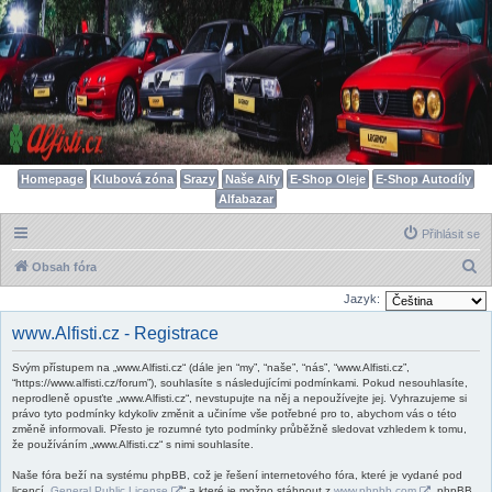
Homepage
Klubová zóna
Srazy
Naše Alfy
E-Shop Oleje
E-Shop Autodíly
Alfabazar
Přihlásit se
H
Obsah fóra
l
Jazyk:
e
www.Alfisti.cz - Registrace
d
Svým přístupem na „www.Alfisti.cz“ (dále jen “my”, “naše”, “nás”, “www.Alfisti.cz”,
a
“https://www.alfisti.cz/forum”), souhlasíte s následujícími podmínkami. Pokud nesouhlasíte,
t
neprodleně opusťte „www.Alfisti.cz“, nevstupujte na něj a nepoužívejte jej. Vyhrazujeme si
právo tyto podmínky kdykoliv změnit a učiníme vše potřebné pro to, abychom vás o této
změně informovali. Přesto je rozumné tyto podmínky průběžně sledovat vzhledem k tomu,
že používáním „www.Alfisti.cz“ s nimi souhlasíte.
Naše fóra beží na systému phpBB, což je řešení internetového fóra, které je vydané pod
licencí „
General Public License
“ a které je možno stáhnout z
www.phpbb.com
. phpBB