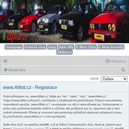
Homepage
Klubová zóna
Srazy
Naše Alfy
E-Shop Oleje
E-Shop Autodíly
Alfabazar
Přihlásit se
H
Obsah fóra
l
Jazyk:
e
www.Alfisti.cz - Registrace
d
Svým přístupem na „www.Alfisti.cz“ (dále jen “my”, “naše”, “nás”, “www.Alfisti.cz”,
a
“https://www.alfisti.cz/forum”), souhlasíte s následujícími podmínkami. Pokud nesouhlasíte,
t
neprodleně opusťte „www.Alfisti.cz“, nevstupujte na něj a nepoužívejte jej. Vyhrazujeme si
právo tyto podmínky kdykoliv změnit a učiníme vše potřebné pro to, abychom vás o této
změně informovali. Přesto je rozumné tyto podmínky průběžně sledovat vzhledem k tomu,
že používáním „www.Alfisti.cz“ s nimi souhlasíte.
Naše fóra beží na systému phpBB, což je řešení internetového fóra, které je vydané pod
licencí „
General Public License
“ a které je možno stáhnout z
www.phpbb.com
. phpBB