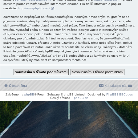
software pouze zprostředkovává internetové diskuze. Pro další informace o phpBB
navštivte:
http://www.phpbb.com/
.
Zavazujete se nepřispívat na fórum pohoršujícím, hanlivým, nevhodným, vulgárním nebo
jiným materiálem, který by mohl porušovat platné zákony ve vaší zemi, zákony v zemi, kde
sídlí „www.Alfisti.cz“, nebo platné mezinárodní právo. Tato činnost může vést k okamžitému a
trvalému vykázání z fóra a/nebo upozornění vašeho poskytovatele internetových služeb
(ISP) na vaši činnost, pokud bude uznáno za nutné. IP adresy všech příspěvků jsou
ukládány pro případné uplatnění těchto opatření. Souhlasíte s tím, že „www.Alfisti.cz“ má
právo odstranit, upravit, přesunout nebo uzamknout jakékoliv téma nebo příspěvek, pokud
to bude považovat za nutné. Jako uživatel souhlasíte se všemi údaji uloženými v databázi.
Přestože „www.Alfisti.cz“ ani phpBB neposkytne tyto informace třetí straně nebo cizím
osobám, nepřebírá „www.Alfisti.cz“ ani phpBB zodpovědnost za jakýkoliv pokus o vniknutí
do systému, který by mohl vést ke kompromitaci těchto dat.
Obsah fóra
Kontaktujte nás
Založeno na
phpBB
® Forum Software © phpBB Limited | Designed by
PhpBB3 BBCodes
Český překlad –
phpBB.cz