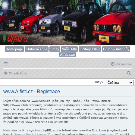
Homepage
Klubová zóna
Srazy
Naše Alfy
E-Shop Oleje
E-Shop Autodíly
Alfabazar
Přihlásit se
H
Obsah fóra
l
Jazyk:
e
www.Alfisti.cz - Registrace
d
Svým přístupem na „www.Alfisti.cz“ (dále jen “my”, “naše”, “nás”, “www.Alfisti.cz”,
a
“https://www.alfisti.cz/forum”), souhlasíte s následujícími podmínkami. Pokud nesouhlasíte,
t
neprodleně opusťte „www.Alfisti.cz“, nevstupujte na něj a nepoužívejte jej. Vyhrazujeme si
právo tyto podmínky kdykoliv změnit a učiníme vše potřebné pro to, abychom vás o této
změně informovali. Přesto je rozumné tyto podmínky průběžně sledovat vzhledem k tomu,
že používáním „www.Alfisti.cz“ s nimi souhlasíte.
Naše fóra beží na systému phpBB, což je řešení internetového fóra, které je vydané pod
licencí „
General Public License
“ a které je možno stáhnout z
www.phpbb.com
. phpBB