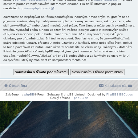
software pouze zprostředkovává internetové diskuze. Pro další informace o phpBB
navštivte:
http://www.phpbb.com/
.
Zavazujete se nepřispívat na fórum pohoršujícím, hanlivým, nevhodným, vulgárním nebo
jiným materiálem, který by mohl porušovat platné zákony ve vaší zemi, zákony v zemi, kde
sídlí „www.Alfisti.cz“, nebo platné mezinárodní právo. Tato činnost může vést k okamžitému a
trvalému vykázání z fóra a/nebo upozornění vašeho poskytovatele internetových služeb
(ISP) na vaši činnost, pokud bude uznáno za nutné. IP adresy všech příspěvků jsou
ukládány pro případné uplatnění těchto opatření. Souhlasíte s tím, že „www.Alfisti.cz“ má
právo odstranit, upravit, přesunout nebo uzamknout jakékoliv téma nebo příspěvek, pokud
to bude považovat za nutné. Jako uživatel souhlasíte se všemi údaji uloženými v databázi.
Přestože „www.Alfisti.cz“ ani phpBB neposkytne tyto informace třetí straně nebo cizím
osobám, nepřebírá „www.Alfisti.cz“ ani phpBB zodpovědnost za jakýkoliv pokus o vniknutí
do systému, který by mohl vést ke kompromitaci těchto dat.
Obsah fóra
Kontaktujte nás
Založeno na
phpBB
® Forum Software © phpBB Limited | Designed by
PhpBB3 BBCodes
Český překlad –
phpBB.cz