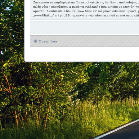
Zavazujete se nepřispívat na fórum pohoršujícím, hanlivým, nevhodným, vu
může vést k okamžitému a trvalému vykázání z fóra a/nebo upozornění va
opatření. Souhlasíte s tím, že „www.Alfisti.cz“ má právo odstranit, upra
„www.Alfisti.cz“ ani phpBB neposkytne tyto informace třetí straně nebo ci
Obsah fóra