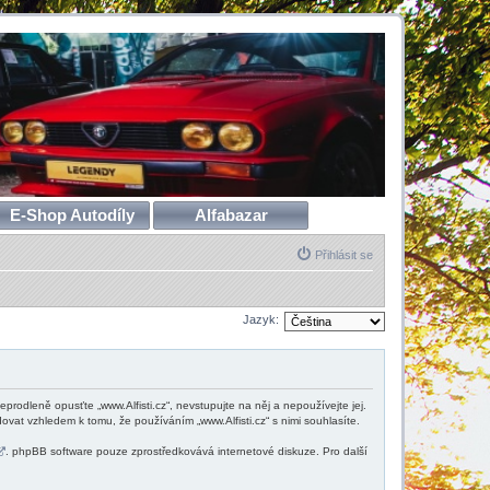
E-Shop Autodíly
Alfabazar
Přihlásit se
Jazyk:
neprodleně opusťte „www.Alfisti.cz“, nevstupujte na něj a nepoužívejte jej.
vat vzhledem k tomu, že používáním „www.Alfisti.cz“ s nimi souhlasíte.
. phpBB software pouze zprostředkovává internetové diskuze. Pro další