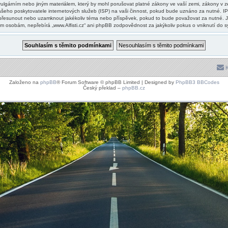
lgárním nebo jiným materiálem, který by mohl porušovat platné zákony ve vaší zemi, zákony v zemi
šeho poskytovatele internetových služeb (ISP) na vaši činnost, pokud bude uznáno za nutné. IP
vit, přesunout nebo uzamknout jakékoliv téma nebo příspěvek, pokud to bude považovat za nutné. J
zím osobám, nepřebírá „www.Alfisti.cz“ ani phpBB zodpovědnost za jakýkoliv pokus o vniknutí do s
K
Založeno na
phpBB
® Forum Software © phpBB Limited | Designed by
PhpBB3 BBCodes
Český překlad –
phpBB.cz