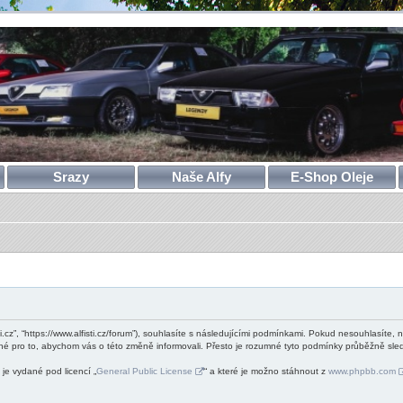
Srazy
Naše Alfy
E-Shop Oleje
ti.cz”, “https://www.alfisti.cz/forum”), souhlasíte s následujícími podmínkami. Pokud nesouhlasíte, 
né pro to, abychom vás o této změně informovali. Přesto je rozumné tyto podmínky průběžně sledo
je vydané pod licencí „
General Public License
“ a které je možno stáhnout z
www.phpbb.com