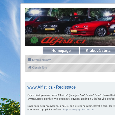
Homepage
Klubová zóna
Rychlé odkazy
Obsah fóra
www.Alfisti.cz - Registrace
Svým přístupem na „www.Alfisti.cz“ (dále jen “my”, “naše”, “nás”, “www.Alfis
Vyhrazujeme si právo tyto podmínky kdykoliv změnit a učiníme vše potřeb
Naše fóra beží na systému phpBB, což je řešení internetového fóra, které 
informace o phpBB navštivte:
http://www.phpbb.com/
.