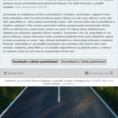
software pouze zprostředkovává internetové diskuze. Pro další informace o phpBB
navštivte:
http://www.phpbb.com/
.
Zavazujete se nepřispívat na fórum pohoršujícím, hanlivým, nevhodným, vulgárním nebo
jiným materiálem, který by mohl porušovat platné zákony ve vaší zemi, zákony v zemi, kde
sídlí „www.Alfisti.cz“, nebo platné mezinárodní právo. Tato činnost může vést k okamžitému a
trvalému vykázání z fóra a/nebo upozornění vašeho poskytovatele internetových služeb
(ISP) na vaši činnost, pokud bude uznáno za nutné. IP adresy všech příspěvků jsou
ukládány pro případné uplatnění těchto opatření. Souhlasíte s tím, že „www.Alfisti.cz“ má
právo odstranit, upravit, přesunout nebo uzamknout jakékoliv téma nebo příspěvek, pokud
to bude považovat za nutné. Jako uživatel souhlasíte se všemi údaji uloženými v databázi.
Přestože „www.Alfisti.cz“ ani phpBB neposkytne tyto informace třetí straně nebo cizím
osobám, nepřebírá „www.Alfisti.cz“ ani phpBB zodpovědnost za jakýkoliv pokus o vniknutí
do systému, který by mohl vést ke kompromitaci těchto dat.
Obsah fóra
Kontaktujte nás
Založeno na
phpBB
® Forum Software © phpBB Limited | Designed by
PhpBB3 BBCodes
Český překlad –
phpBB.cz