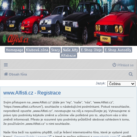
Homepage
Klubová zóna
Srazy
Naše Alfy
E-Shop Oleje
E-Shop Autodíly
Alfabazar
Přihlásit se
H
Obsah fóra
l
Jazyk:
e
www.Alfisti.cz - Registrace
d
Svým přístupem na „www.Alfisti.cz“ (dále jen “my”, “naše”, “nás”, “www.Alfisti.cz”,
a
“https://www.alfisti.cz/forum”), souhlasíte s následujícími podmínkami. Pokud nesouhlasíte,
t
neprodleně opusťte „www.Alfisti.cz“, nevstupujte na něj a nepoužívejte jej. Vyhrazujeme si
právo tyto podmínky kdykoliv změnit a učiníme vše potřebné pro to, abychom vás o této
změně informovali. Přesto je rozumné tyto podmínky průběžně sledovat vzhledem k tomu,
že používáním „www.Alfisti.cz“ s nimi souhlasíte.
Naše fóra beží na systému phpBB, což je řešení internetového fóra, které je vydané pod
licencí „
General Public License
“ a které je možno stáhnout z
www.phpbb.com
. phpBB