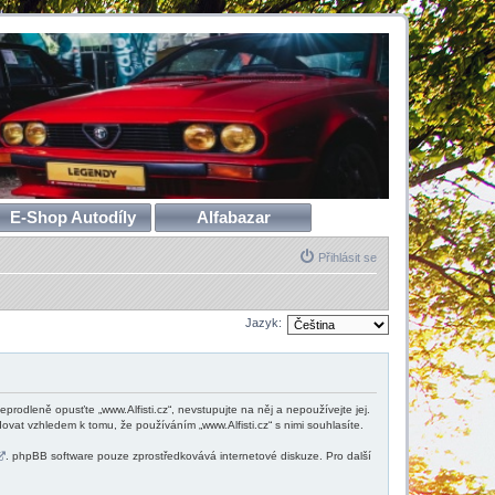
E-Shop Autodíly
Alfabazar
Přihlásit se
Jazyk:
neprodleně opusťte „www.Alfisti.cz“, nevstupujte na něj a nepoužívejte jej.
vat vzhledem k tomu, že používáním „www.Alfisti.cz“ s nimi souhlasíte.
. phpBB software pouze zprostředkovává internetové diskuze. Pro další