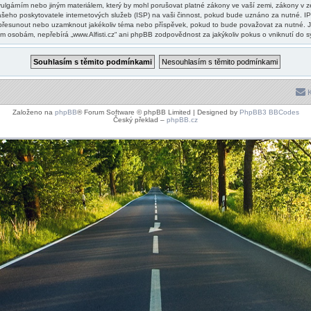
lgárním nebo jiným materiálem, který by mohl porušovat platné zákony ve vaší zemi, zákony v zemi
šeho poskytovatele internetových služeb (ISP) na vaši činnost, pokud bude uznáno za nutné. IP
vit, přesunout nebo uzamknout jakékoliv téma nebo příspěvek, pokud to bude považovat za nutné. J
zím osobám, nepřebírá „www.Alfisti.cz“ ani phpBB zodpovědnost za jakýkoliv pokus o vniknutí do s
K
Založeno na
phpBB
® Forum Software © phpBB Limited | Designed by
PhpBB3 BBCodes
Český překlad –
phpBB.cz