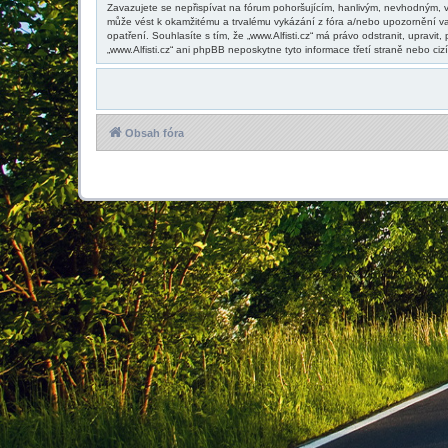
Zavazujete se nepřispívat na fórum pohoršujícím, hanlivým, nevhodným, vu
může vést k okamžitému a trvalému vykázání z fóra a/nebo upozornění va
opatření. Souhlasíte s tím, že „www.Alfisti.cz“ má právo odstranit, upra
„www.Alfisti.cz“ ani phpBB neposkytne tyto informace třetí straně nebo ci
Obsah fóra