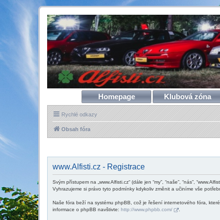
Homepage
Klubová zóna
Rychlé odkazy
Obsah fóra
www.Alfisti.cz - Registrace
Svým přístupem na „www.Alfisti.cz“ (dále jen “my”, “naše”, “nás”, “www.Alfis
Vyhrazujeme si právo tyto podmínky kdykoliv změnit a učiníme vše potřeb
Naše fóra beží na systému phpBB, což je řešení internetového fóra, které 
informace o phpBB navštivte:
http://www.phpbb.com/
.