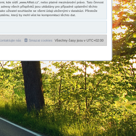
, kde sídlí „www.Alfisti.cz“, nebo platné mezinárodní právo. Tato činnost
 adresy všech příspěvků jsou ukládány pro případné uplatnění těchto
ako uživatel souhlasíte se všemi údaji uloženými v databázi. Přestože
ystému, který by mohl vést ke kompromitaci těchto dat.
ontaktujte nás
Smazat cookies
Všechny časy jsou v
UTC+02:00