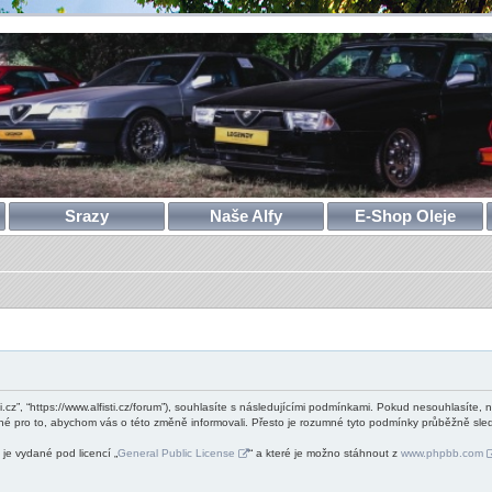
Srazy
Naše Alfy
E-Shop Oleje
ti.cz”, “https://www.alfisti.cz/forum”), souhlasíte s následujícími podmínkami. Pokud nesouhlasíte, 
né pro to, abychom vás o této změně informovali. Přesto je rozumné tyto podmínky průběžně sledo
je vydané pod licencí „
General Public License
“ a které je možno stáhnout z
www.phpbb.com