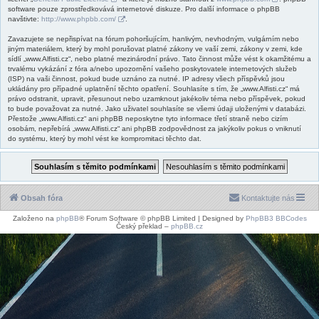
software pouze zprostředkovává internetové diskuze. Pro další informace o phpBB
navštivte:
http://www.phpbb.com/
.
Zavazujete se nepřispívat na fórum pohoršujícím, hanlivým, nevhodným, vulgárním nebo
jiným materiálem, který by mohl porušovat platné zákony ve vaší zemi, zákony v zemi, kde
sídlí „www.Alfisti.cz“, nebo platné mezinárodní právo. Tato činnost může vést k okamžitému a
trvalému vykázání z fóra a/nebo upozornění vašeho poskytovatele internetových služeb
(ISP) na vaši činnost, pokud bude uznáno za nutné. IP adresy všech příspěvků jsou
ukládány pro případné uplatnění těchto opatření. Souhlasíte s tím, že „www.Alfisti.cz“ má
právo odstranit, upravit, přesunout nebo uzamknout jakékoliv téma nebo příspěvek, pokud
to bude považovat za nutné. Jako uživatel souhlasíte se všemi údaji uloženými v databázi.
Přestože „www.Alfisti.cz“ ani phpBB neposkytne tyto informace třetí straně nebo cizím
osobám, nepřebírá „www.Alfisti.cz“ ani phpBB zodpovědnost za jakýkoliv pokus o vniknutí
do systému, který by mohl vést ke kompromitaci těchto dat.
Obsah fóra
Kontaktujte nás
Založeno na
phpBB
® Forum Software © phpBB Limited | Designed by
PhpBB3 BBCodes
Český překlad –
phpBB.cz