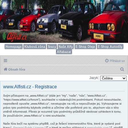
Homepage
Klubová zóna
Srazy
Naše Alfy
E-Shop Oleje
E-Shop Autodíly
Alfabazar
Přihlásit se
H
Obsah fóra
l
Jazyk:
e
www.Alfisti.cz - Registrace
d
Svým přístupem na „www.Alfisti.cz“ (dále jen “my”, “naše”, “nás”, “www.Alfisti.cz”,
a
“https://www.alfisti.cz/forum”), souhlasíte s následujícími podmínkami. Pokud nesouhlasíte,
t
neprodleně opusťte „www.Alfisti.cz“, nevstupujte na něj a nepoužívejte jej. Vyhrazujeme si
právo tyto podmínky kdykoliv změnit a učiníme vše potřebné pro to, abychom vás o této
změně informovali. Přesto je rozumné tyto podmínky průběžně sledovat vzhledem k tomu,
že používáním „www.Alfisti.cz“ s nimi souhlasíte.
Naše fóra beží na systému phpBB, což je řešení internetového fóra, které je vydané pod
licencí „
General Public License
“ a které je možno stáhnout z
www.phpbb.com
. phpBB