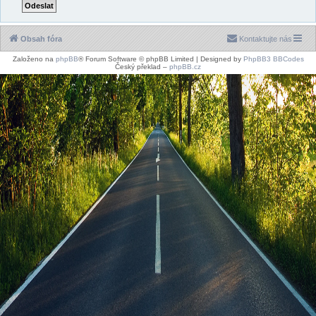
Obsah fóra
Kontaktujte nás
Založeno na
phpBB
® Forum Software © phpBB Limited | Designed by
PhpBB3 BBCodes
Český překlad –
phpBB.cz