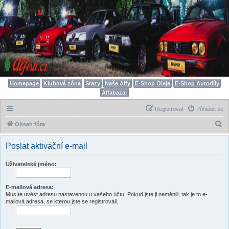
Homepage
Klubová zóna
Srazy
Naše Alfy
E-Shop Oleje
E-Shop Autodíly
Alfabazar
Registrovat
Přihlásit se
H
Obsah fóra
l
Poslat aktivační e-mail
e
d
Uživatelské jméno:
a
t
E-mailová adresa:
Musíte uvést adresu nastavenou u vašeho účtu. Pokud jste ji neměnili, tak je to e-
mailová adresa, se kterou jste se registrovali.