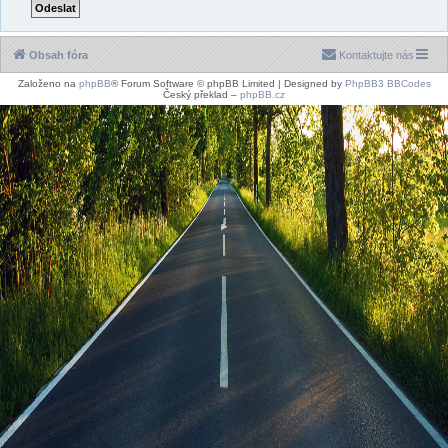
Obsah fóra
Kontaktujte nás
Založeno na
phpBB
® Forum Software © phpBB Limited | Designed by
PhpBB3 BBCodes
Český překlad –
phpBB.cz