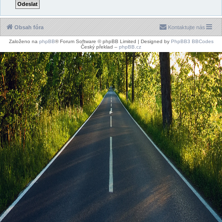
Obsah fóra
Kontaktujte nás
Založeno na
phpBB
® Forum Software © phpBB Limited | Designed by
PhpBB3 BBCodes
Český překlad –
phpBB.cz