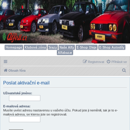
Homepage
Klubová zóna
Srazy
Naše Alfy
E-Shop Oleje
E-Shop Autodíly
Alfabazar
Registrovat
Přihlásit se
H
Obsah fóra
l
Poslat aktivační e-mail
e
d
Uživatelské jméno:
a
t
E-mailová adresa:
Musíte uvést adresu nastavenou u vašeho účtu. Pokud jste ji neměnili, tak je to e-
mailová adresa, se kterou jste se registrovali.