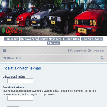
Homepage
Klubová zóna
Srazy
Naše Alfy
E-Shop Oleje
E-Shop Autodíly
Alfabazar
Registrovat
Přihlásit se
H
Obsah fóra
l
Poslat aktivační e-mail
e
d
Uživatelské jméno:
a
t
E-mailová adresa:
Musíte uvést adresu nastavenou u vašeho účtu. Pokud jste ji neměnili, tak je to e-
mailová adresa, se kterou jste se registrovali.