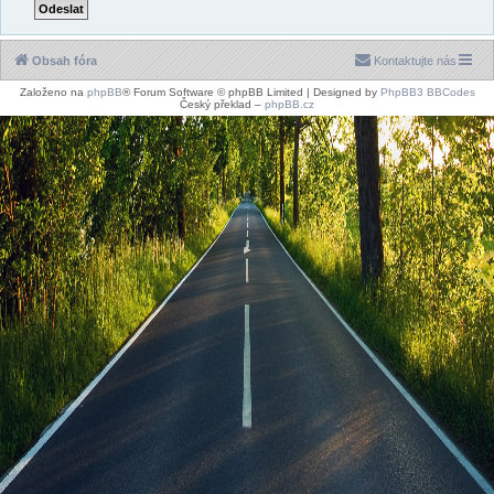
Obsah fóra
Kontaktujte nás
Založeno na
phpBB
® Forum Software © phpBB Limited | Designed by
PhpBB3 BBCodes
Český překlad –
phpBB.cz