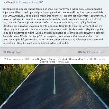
navštivte:
http://www.phpbb.com/
.
Zavazujete se nepřispívat na fórum pohoršujícím, hanlivým, nevhodným, vulgárním nebo
jiným materiálem, který by mohl porušovat platné zákony ve vaší zemi, zákony v zemi, kde
sídlí „www.Alfisti.cz“, nebo platné mezinárodní právo. Tato činnost může vést k okamžitému a
trvalému vykázání z fóra a/nebo upozornění vašeho poskytovatele internetových služeb
(ISP) na vaši činnost, pokud bude uznáno za nutné. IP adresy všech příspěvků jsou
ukládány pro případné uplatnění těchto opatření. Souhlasíte s tím, že „www.Alfisti.cz“ má
právo odstranit, upravit, přesunout nebo uzamknout jakékoliv téma nebo příspěvek, pokud
to bude považovat za nutné. Jako uživatel souhlasíte se všemi údaji uloženými v databázi.
Přestože „www.Alfisti.cz“ ani phpBB neposkytne tyto informace třetí straně nebo cizím
osobám, nepřebírá „www.Alfisti.cz“ ani phpBB zodpovědnost za jakýkoliv pokus o vniknutí
do systému, který by mohl vést ke kompromitaci těchto dat.
Obsah fóra
Kontaktujte nás
Založeno na
phpBB
® Forum Software © phpBB Limited | Designed by
PhpBB3 BBCodes
Český překlad –
phpBB.cz