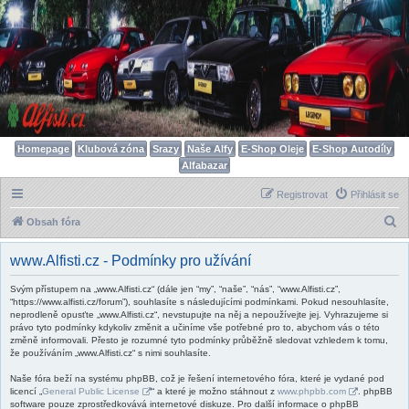
Homepage
Klubová zóna
Srazy
Naše Alfy
E-Shop Oleje
E-Shop Autodíly
Alfabazar
Registrovat
Přihlásit se
H
Obsah fóra
l
www.Alfisti.cz - Podmínky pro užívání
e
d
Svým přístupem na „www.Alfisti.cz“ (dále jen “my”, “naše”, “nás”, “www.Alfisti.cz”,
“https://www.alfisti.cz/forum”), souhlasíte s následujícími podmínkami. Pokud nesouhlasíte,
a
neprodleně opusťte „www.Alfisti.cz“, nevstupujte na něj a nepoužívejte jej. Vyhrazujeme si
právo tyto podmínky kdykoliv změnit a učiníme vše potřebné pro to, abychom vás o této
t
změně informovali. Přesto je rozumné tyto podmínky průběžně sledovat vzhledem k tomu,
že používáním „www.Alfisti.cz“ s nimi souhlasíte.
Naše fóra beží na systému phpBB, což je řešení internetového fóra, které je vydané pod
licencí „
General Public License
“ a které je možno stáhnout z
www.phpbb.com
. phpBB
software pouze zprostředkovává internetové diskuze. Pro další informace o phpBB