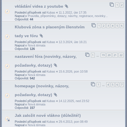
1
2
vkládání videa z youtube
Poslední příspěvek od
Kubas
«
11.1.2022, úte 17:35
Napsal v
Pravidla, připomínky, dotazy, návrhy, registrace, novinky...
Odpovědi:
44
1
2
3
4
5
6
Klubová zóna s placeným členstvím
tady ve fóru
Poslední příspěvek od
Kubas
«
12.3.2024, úte 16:21
Napsal v
Nová témata
Odpovědi:
126
1
19
20
21
22
nastavení fóra (novinky, názory,
…
požadavky, dotazy)
Poslední příspěvek od
Kubas
«
15.6.2026, pon 10:58
Napsal v
Nová témata
Odpovědi:
542
1
4
5
6
7
homepage (novinky, názory,
…
požadavky, dotazy)
Poslední příspěvek od
Kubas
«
14.12.2025, ned 23:52
Napsal v
Nová témata
Odpovědi:
157
Jak založit nové vlákno (důležité!)
Poslední příspěvek od
Kubas
«
29.4.2013, pon 08:49
Napsal v
Nová témata