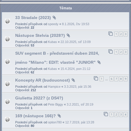
Témata
33 Stradale (2023)
Poslední příspěvek od
speedy
«
8.1.2026, čtv 19:53
Odpovědi:
22
1
2
3
Nástupce Stelvia (2028?)
Poslední příspěvek od
Kubas
«
22.10.2025, stř 13:09
Odpovědi:
53
1
2
3
SUV segment B - představení duben 2024,
jméno "Milano": EDIT: vlastně "JUNIOR"
Poslední příspěvek od
Kubas
«
15.4.2024, pon 21:12
Odpovědi:
62
1
6
7
8
9
Koncepty AR (budoucnost)
…
Poslední příspěvek od
Hampice
«
3.3.2023, pát 15:36
Odpovědi:
212
Giulietta 2022? (z DS4?)
Poslední příspěvek od
Pete Biggy
«
3.2.2021, stř 20:19
Odpovědi:
1
1
2
3
4
169 (nástupce 166)?
Poslední příspěvek od
option780
«
12.7.2019, pát 13:28
Odpovědi:
80