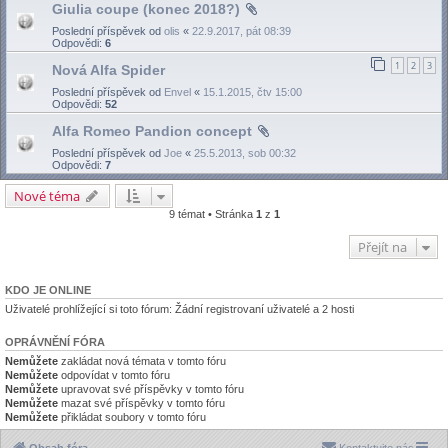
Giulia coupe (konec 2018?)
Poslední příspěvek od
olis
«
22.9.2017, pát 08:39
Odpovědi:
6
1
2
3
Nová Alfa Spider
Poslední příspěvek od
Envel
«
15.1.2015, čtv 15:00
Odpovědi:
52
Alfa Romeo Pandion concept
Poslední příspěvek od
Joe
«
25.5.2013, sob 00:32
Odpovědi:
7
Nové téma
9 témat • Stránka
1
z
1
Přejít na
KDO JE ONLINE
Uživatelé prohlížející si toto fórum: Žádní registrovaní uživatelé a 2 hosti
OPRÁVNĚNÍ FÓRA
Nemůžete
zakládat nová témata v tomto fóru
Nemůžete
odpovídat v tomto fóru
Nemůžete
upravovat své příspěvky v tomto fóru
Nemůžete
mazat své příspěvky v tomto fóru
Nemůžete
přikládat soubory v tomto fóru