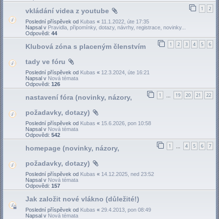
1
2
vkládání videa z youtube
Poslední příspěvek od
Kubas
«
11.1.2022, úte 17:35
Napsal v
Pravidla, připomínky, dotazy, návrhy, registrace, novinky...
Odpovědi:
44
1
2
3
4
5
6
Klubová zóna s placeným členstvím
tady ve fóru
Poslední příspěvek od
Kubas
«
12.3.2024, úte 16:21
Napsal v
Nová témata
Odpovědi:
126
1
19
20
21
22
nastavení fóra (novinky, názory,
…
požadavky, dotazy)
Poslední příspěvek od
Kubas
«
15.6.2026, pon 10:58
Napsal v
Nová témata
Odpovědi:
542
1
4
5
6
7
homepage (novinky, názory,
…
požadavky, dotazy)
Poslední příspěvek od
Kubas
«
14.12.2025, ned 23:52
Napsal v
Nová témata
Odpovědi:
157
Jak založit nové vlákno (důležité!)
Poslední příspěvek od
Kubas
«
29.4.2013, pon 08:49
Napsal v
Nová témata