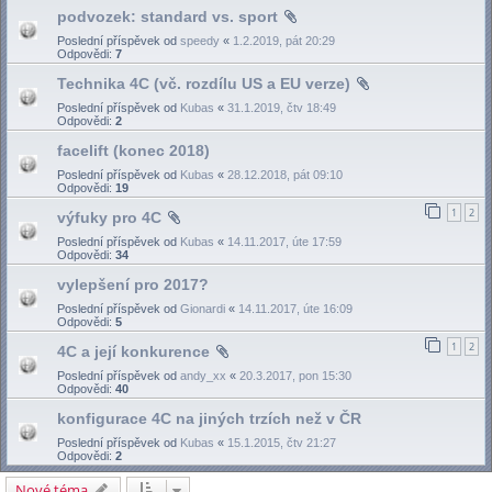
podvozek: standard vs. sport
Poslední příspěvek od
speedy
«
1.2.2019, pát 20:29
Odpovědi:
7
Technika 4C (vč. rozdílu US a EU verze)
Poslední příspěvek od
Kubas
«
31.1.2019, čtv 18:49
Odpovědi:
2
facelift (konec 2018)
Poslední příspěvek od
Kubas
«
28.12.2018, pát 09:10
Odpovědi:
19
1
2
výfuky pro 4C
Poslední příspěvek od
Kubas
«
14.11.2017, úte 17:59
Odpovědi:
34
vylepšení pro 2017?
Poslední příspěvek od
Gionardi
«
14.11.2017, úte 16:09
Odpovědi:
5
1
2
4C a její konkurence
Poslední příspěvek od
andy_xx
«
20.3.2017, pon 15:30
Odpovědi:
40
konfigurace 4C na jiných trzích než v ČR
Poslední příspěvek od
Kubas
«
15.1.2015, čtv 21:27
Odpovědi:
2
Nové téma