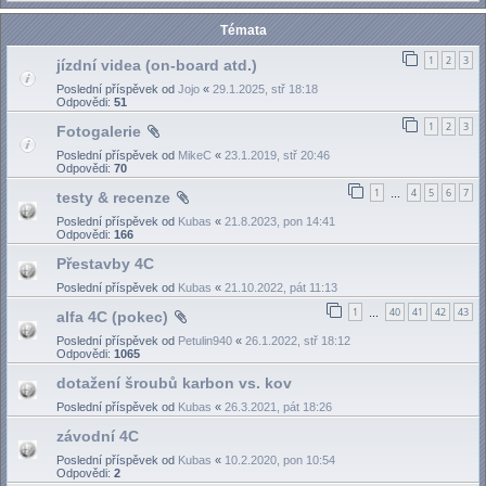
Témata
1
2
3
jízdní videa (on-board atd.)
Poslední příspěvek od
Jojo
«
29.1.2025, stř 18:18
Odpovědi:
51
1
2
3
Fotogalerie
Poslední příspěvek od
MikeC
«
23.1.2019, stř 20:46
Odpovědi:
70
1
4
5
6
7
testy & recenze
…
Poslední příspěvek od
Kubas
«
21.8.2023, pon 14:41
Odpovědi:
166
Přestavby 4C
Poslední příspěvek od
Kubas
«
21.10.2022, pát 11:13
1
40
41
42
43
alfa 4C (pokec)
…
Poslední příspěvek od
Petulin940
«
26.1.2022, stř 18:12
Odpovědi:
1065
dotažení šroubů karbon vs. kov
Poslední příspěvek od
Kubas
«
26.3.2021, pát 18:26
závodní 4C
Poslední příspěvek od
Kubas
«
10.2.2020, pon 10:54
Odpovědi:
2